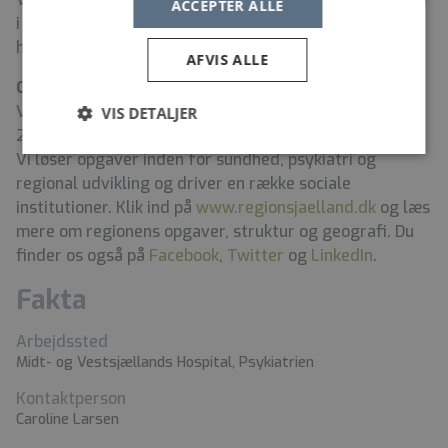
ACCEPTER ALLE
i et team, hvor engagement og faglighed går hånd i
hånd.
AFVIS ALLE
Om Region Sjælland
Vi er regionens største arbejdsplads med mere end
VIS DETALJER
21.000 medarbejdere og et budget på 23 mia. kroner.
Vi løser opgaver inden for sundhed, psykiatri og
regional udvikling og driver en række sociale
institutioner. Klik ind på
www.regionsjaelland.dk
og læs
mere om regionens opgaver, struktur og geografi. Du
finder os også på
Facebook
,
Twitter
og
LinkedIn
.
Fakta
Arbejdssted
Midt- og Vestsjællands Hospital, Psykiatrien
Kontaktperson
Caroline Larsen