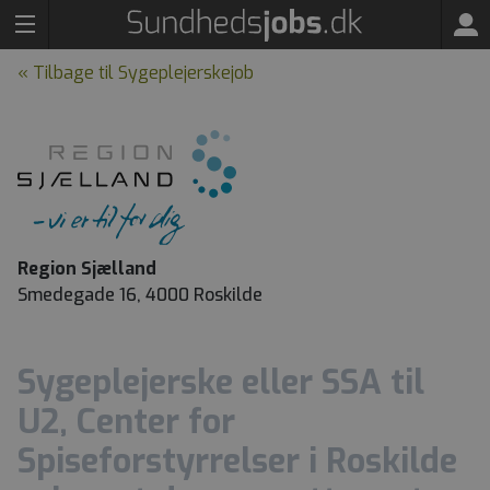
« Tilbage til Sygeplejerskejob
Region Sjælland
Smedegade 16, 4000 Roskilde
Sygeplejerske eller SSA til
U2, Center for
Spiseforstyrrelser i Roskilde