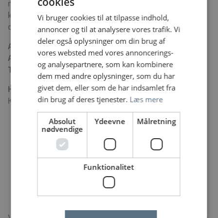
cookies
muligheden for at udfolde dit potentiale, styrke dine
kompetencer og gøre en reel forskel for patienterne
Vi bruger cookies til at tilpasse indhold,
og deres familier.
annoncer og til at analysere vores trafik. Vi
deler også oplysninger om din brug af
Ansøgningsfrist:
22. februar 2026
vores websted med vores annoncerings-
Ansættelsessamtaler:
forventeligt i uge 9.
og analysepartnere, som kan kombinere
Tiltrædelse:
1. april 2026 eller efter aftale.
dem med andre oplysninger, som du har
givet dem, eller som de har indsamlet fra
Har du spørgsmål?
din brug af deres tjenester.
Læs mere
Kontakt os endelig:
Oversygeplejerske Caroline Maria Bonde på
Absolut
Ydeevne
Målretning
nødvendige
mail: carol@regionsjaelland.dk
Ledende overlæge Janne Kongsted på
mail: janko@regionsjaelland.dk
Funktionalitet
Ledende overlæge Sirin Baysal på
mail side@regionsjaelland.dk
Vi glæder os til at høre fra dig og byde dig velkommen