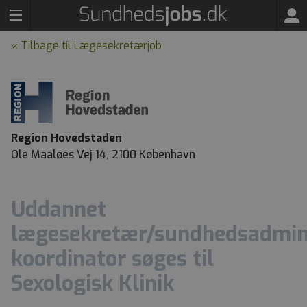
« Tilbage til Lægesekretærjob
Region Hovedstaden
Ole Maaløes Vej 14, 2100 København
Uddannet
lægesekretær/sundhedsadmini
koordinator søges til
Sexologisk Klinik