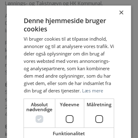
Lønnings- og Takstnævn og HK Kommunal.
×
Ambulatoriet har p.t. åbent mandag til fredag kl.
Denne hjemmeside bruger
08.00-16.00. Din arbejdstid vil derfor primært ligge
cookies
inden for dette tidsrum.
Vi bruger cookies til at tilpasse indhold,
Regionen er et døgndækket område, og du vil efter
annoncer og til at analysere vores trafik. Vi
konkret behov kunne blive planlagt med arbejde uden
deler også oplysninger om din brug af
for ambulatoriets åbningstider i overensstemmelse
vores websted med vores annoncerings-
med reglerne i den gældende arbejdstidsaftale.
og analysepartnere, som kan kombinere
Stillingen er ledig fra 1. juni 2026.
dem med andre oplysninger, som du har
givet dem, eller som de har indsamlet fra
Er du blevet nysgerrig?
din brug af deres tjenester.
Læs mere
Så kontakt os endelig for at høre mere – enten
sundhedsadministrativ leder Lise Læbel på telefon 29
Absolut
Ydeevne
Målretning
28 13 45 eller teamleder Denize Besser på telefon 60
nødvendige
40 78 38.
Ellers skynd dig at sende en ansøgning via linket
Funktionalitet
inden d. 20. maj 2026