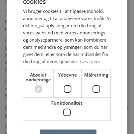
cookies
arbejdstilladelse kan først ansøges ved aftalt
ansættelse.
Vi bruger cookies til at tilpasse indhold,
annoncer og til at analysere vores trafik. Vi
Det Grønlandske Sundhedsvæsen – Bredde,
deler også oplysninger om din brug af
udfordring og faglig stolthed
vores websted med vores annoncerings-
og analysepartnere, som kan kombinere
Det Grønlandske Sundhedsvæsen hører under
dem med andre oplysninger, som du har
Departementet for Sundhed, og er organiseret i 5
givet dem, eller som de har indsamlet fra
regioner, 8 kliniske områder, Landstandplejen, Det
din brug af deres tjenester.
Læs mere
Grønlandske Patienthjem og sundhedsvæsenets
Driftsområde.
Absolut
Ydeevne
Målretning
nødvendige
Søger du faglige udfordringer, er du nysgerrig og kan
du lide at arbejde bredt, så er et job i Det Grønlandske
Sundhedsvæsen noget for dig.
Funktionalitet
Du kan læse mere om Det Grønlandske Sundhedsvæsen
på
www.gjob.dk
I Grønland er der rig mulighed for at leve et aktivt