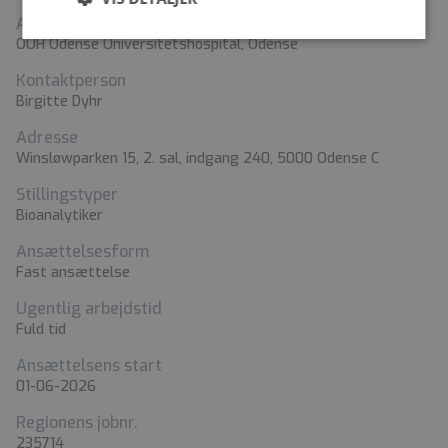
Arbejdssted
OUH Odense Universitetshospital, Odense
Kontaktperson
Birgitte Dyhr
Adresse
Winsløwparken 15, 2. sal, indgang 240, 5000 Odense C
Stillingstyper
Bioanalytiker
Ansættelsesform
Fast ansættelse
Ugentlig arbejdstid
Fuld tid
Ansættelsens start
01-06-2026
Regionens jobnr.
235714