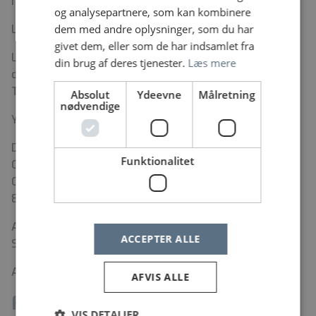
medicinstuderende.
og analysepartnere, som kan kombinere
dem med andre oplysninger, som du har
Løn- og ansættelsesvilkår
givet dem, eller som de har indsamlet fra
Løn og ansættelse sker i henhold til gældende
din brug af deres tjenester.
Læs mere
overenskomst mellem Regionernes Lønnings- og
Takstnævn og Sundhedskartellet.
Absolut
Ydeevne
Målretning
nødvendige
Yderligere oplysninger
Du er meget velkommen til at kontakte:
Funktionalitet
Overbioanalytiker Nadia Tarp Nielsen, tlf. 24 94 60 03
Overbioanalytiker Maiken Rosager Pedersen, tlf. 51 42
80 81
Ansøgningsfrist: 21. maj
ACCEPTER ALLE
Samtaler forventes afholdt d. 26. og 27. Maj
Ansøgning sendes elektronisk via jobannoncen.
AFVIS ALLE
Fakta
VIS DETALJER