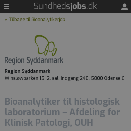
« Tilbage til Bioanalytikerjob
Region Syddanmark
Winsløwparken 15, 2. sal, indgang 240, 5000 Odense C
Bioanalytiker til histologisk
laboratorium – Afdeling for
Klinisk Patologi, OUH