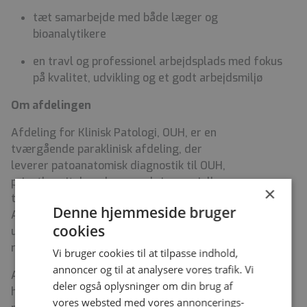
tæt samarbejde med både læger og
bioanalytikere
en travl og professionel arbejdsplads med fokus
på kvalitet, udvikling og et godt arbejdsmiljø
Om afdelingen
Afdeling for Klinisk Patologi, OUH, er en
tværgående paraklinisk afdeling, der
leverer patoanatomisk diagnostik til OUH,
privathospitaler, almen praksis, speciallæge- og
×
tandlægepraksis på Fyn.
Denne hjemmeside bruger
Afdelingen udfører desuden højt specialiserede
cookies
undersøgelser for Region Syddanmark og øvrige
regioner.
Vi bruger cookies til at tilpasse indhold,
annoncer og til at analysere vores trafik. Vi
Afdelingen er normeret med ca. 166 medarbejdere og
deler også oplysninger om din brug af
har uddannelsesforpligtelse for bl.a. bioanalytiker- og
vores websted med vores annoncerings-