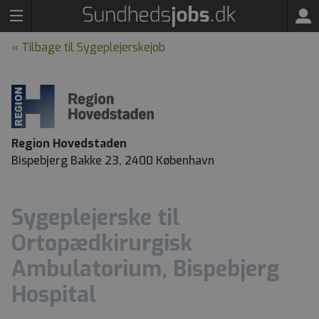
« Tilbage til Sygeplejerskejob
Region Hovedstaden
Bispebjerg Bakke 23, 2400 København
Sygeplejerske til
Ortopædkirurgisk
Ambulatorium, Bispebjerg
Hospital