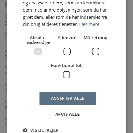
Fakta
og analysepartnere, som kan kombinere
dem med andre oplysninger, som du har
givet dem, eller som de har indsamlet fra
Arbejdssted
Bispebjerg og Frederiksberg Hospital
din brug af deres tjenester.
Læs mere
Kontaktperson
Absolut
Ydeevne
Målretning
Helle Sæderup Jensen
nødvendige
Adresse
Bispebjerg Bakke 23, 2400 København
Funktionalitet
Stillingstyper
Sygeplejerske
Ansættelsesform
Fast ansættelse
ACCEPTER ALLE
Ugentlig arbejdstid
Fuld tid
AFVIS ALLE
Ansættelsens start
01-08-2026
VIS DETALJER