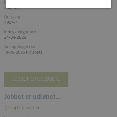
Regionens jobnr.
268284
Quick-nr.
490744
Indrykningsdato
24-04-2026
Ansøgningsfrist
18-05-2026
(udløbet)
JOBBET ER UDLØBET...
Jobbet er udløbet...
Føj til favoritter