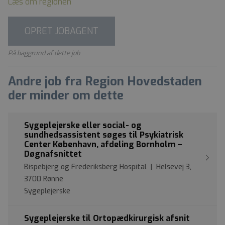
Læs om regionen
OPRET JOBAGENT
På baggrund af dette job
Andre job fra Region Hovedstaden
der minder om dette
Sygeplejerske eller social- og
sundhedsassistent søges til Psykiatrisk
Center København, afdeling Bornholm –
Døgnafsnittet
Bispebjerg og Frederiksberg Hospital | Helsevej 3,
3700 Rønne
Sygeplejerske
Sygeplejerske til Ortopædkirurgisk afsnit