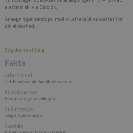
Vi modtager udelukkende ansøgninger i PDF-format,
elektronisk, via Gjob.dk.
Ansøgninger sendt pr. mail vil straks blive slettet for
din sikkerhed.
Søg denne stilling
Fakta
Arbejdssted
Det Grønlandske Sundhedsvæsen
Kontaktperson
Rekrutterings afdelingen
Stillingstype
Læge, Speciallæge
Speciale
Almen medicin & Intern Medicin