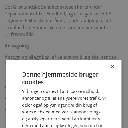
Det Grønlandske Sundhedsvæsen hører under
Departementet for Sundhed, og er organiseret i 5
regioner, 8 kliniske områder, Landstandplejen, Det
Grønlandske Patienthjem og sundhedsvæsenets
Driftsområde.
Ansøgning
Ansøgning bilagt kopi af relevante bilag skal sendes i
PDF-format via
www.gjob.dk
×
Denne hjemmeside bruger
Startdato: D. 15. juni 2026 eller efter aftale
cookies
Ansøgningsfrist: D. 22. maj 2026
Vi bruger cookies til at tilpasse indhold,
annoncer og til at analysere vores trafik. Vi
Ansættelsessamtaler afholdes løbende
deler også oplysninger om din brug af
Kontakt
vores websted med vores annoncerings-
og analysepartnere, som kan kombinere
Information om stillingen kan indhentes ved
dem med andre oplysninger, som du har