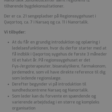
Nanortalik Sundhedscenter samt regionens 12
tilhørende bygdekonsultationer.
Der er ca. 21 sengepladser på Regionssygehuset i
Qaqortoq, ca. 7 i Narsaq og ca. 11 i Nanortalik.
Vi tilbyder:
At du får en grundig introduktion og oplæring i
ledelsesfunktionen, hvor du derfor starter med at
få indblik i Qaqortoq sygehus de første 3 måneder
til et halvt år. På regionssygehuset er det
Fys-/ergoterapeuter, bioanalytikere, farmakonom,
jordemødre, som vil have direkte reference til dig
som ledende regionslæge.
Derefter begynder vi på introduktion til
sundhedscentrene Narsaq og Nanortalik.
Som leder kan du forvente en spændende og
varierende arbejdsdag i en større og kompleks
organisation