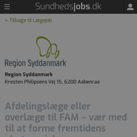
« Tilbage til Lægejob
Region Syddanmark
Kresten Philipsens Vej 15, 6200 Aabenraa
Afdelingslæge eller
overlæge til FAM – vær med
til at forme fremtidens