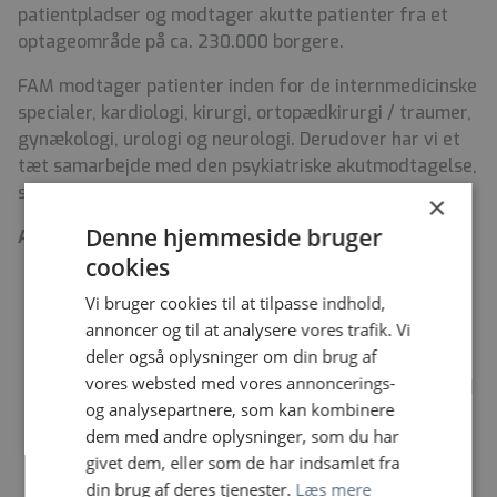
patientpladser og modtager akutte patienter fra et
optageområde på ca. 230.000 borgere.
FAM modtager patienter inden for de internmedicinske
specialer, kardiologi, kirurgi, ortopædkirurgi / traumer,
gynækologi, urologi og neurologi. Derudover har vi et
tæt samarbejde med den psykiatriske akutmodtagelse,
som er fysisk placeret i FAM.
×
Denne hjemmeside bruger
Ansættelsesvilkår
cookies
Stillingen er som udgangspunkt fuld tid, men vi er
Vi bruger cookies til at tilpasse indhold,
fleksible ift. nedsat tid og mulighed for
annoncer og til at analysere vores trafik. Vi
hjemmearbejde – særligt relevant hvis du bor
deler også oplysninger om din brug af
langt fra Sønderjylland
vores websted med vores annoncerings-
Du skal forvente ca. 3 aftennattevagter pr. måned
og analysepartnere, som kan kombinere
Tiltrædelse 1. oktober 2026 eller efter aftale
dem med andre oplysninger, som du har
Løn- og ansættelsesvilkår efter gældende
givet dem, eller som de har indsamlet fra
overenskomst mellem Region Syddanmark og FAS
din brug af deres tjenester.
Læs mere
Overlægeansættelse kræver positiv faglig