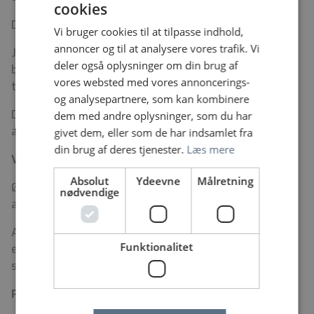
cookies
Du ansættes i henhold til gældende overenskomst.
Vi bruger cookies til at tilpasse indhold,
annoncer og til at analysere vores trafik. Vi
Jf. Region Sjællands personalepolitik er det en
deler også oplysninger om din brug af
betingelse for ansættelsen, at der indhentes
vores websted med vores annoncerings-
tilfredsstillende børne- og straffeattest.
og analysepartnere, som kan kombinere
Du kan læse mere om Region Sjælland som
dem med andre oplysninger, som du har
arbejdsplads (link).
givet dem, eller som de har indsamlet fra
din brug af deres tjenester.
Læs mere
Vil du vide mere?
Absolut
Ydeevne
Målretning
Ønsker du yderligere information er du velkommen til
nødvendige
at kontakte oversygeplejerske Gitte Moth 61 50 80 29
Ansøgningsfrist d. 27/5 2026 med opstart d. 1/7 2026
Funktionalitet
eller efter aftale, og ansøgere indkaldes løbende til
samtale. Samtale forventes afholdt d. 1/6 2026.
Psykiatrien som arbejdsplads