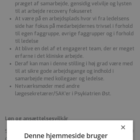
præget af samarbejde, gensidig velvilje og lysten
til at arbejde recovery fokuseret
At være på en arbejdsplads hvor vi fra ledelsens
side har fokus på medarbejdernes trivsel i forhold
til egen faggruppe, øvrige faggrupper og i forhold
til ledelse
At blive en del af et engageret team, der er meget
erfarne i det kliniske arbejde.
Deraf kan man i denne stilling i høj grad være med
til at sikre gode arbejdsgange og indhold i
samarbejde med kollegaer og ledelse.
Netværksmøder med andre
lægesekretærer/SAK’er i Psykiatrien Øst.
Løn og ansættelsesvilkår
×
Stillingen er på 30 timer pr. uge (eller nærmere aftale)
Denne hjemmeside bruger
og ønskes besat fra 1. juni 2026 eller efter aftale.