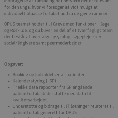
inddragelse af familie og det netværk der er relevant
for den unge, hvor vi forsøger så vidt muligt at
individuelt tilpasse forløbet ud fra de givne rammer.
OPUS teamet holder til i Greve med funktioner i Køge
og Roskilde, og du bliver en del af et tværfagligt team,
der består af overlæge, psykolog, sygeplejersker,
socialrådgivere samt peermedarbejder.
Opgaver:
Booking og indkaldelser af patienter
Kalenderstyring (i SP)
Trække data rapporter fra SP angående
patientforløb. Understøtte med data til
kvalitetsarbejdet.
Understøtte og bidrage til IT løsninger relateret til
patientforløb generelt for OPUS