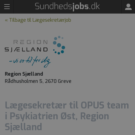
« Tilbage til Lægesekretærjob
Region Sjælland
Rådhusholmen 5, 2670 Greve
Lægesekretær til OPUS team
i Psykiatrien Øst, Region
Sjælland