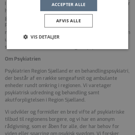
I Psykiatrien Region Sjælland kan du gøre en forskel for
ACCEPTER ALLE
hele mennesket. Vi skaber håb, vilje og lyst til livet. Du
gør en meningsfuld forskel, når du vælger at arbejde i
AFVIS ALLE
Psykiatrien. Gør karriere i Psykiatrien, hvis du vil redde
mere end liv. Se mere på
Jobipsykiatrien.dk
– og læs om
VIS DETALJER
udviklingsmuligheder, karriereveje og alt det andet
som er rart at vide, når man søger nyt job.
Om Psykiatrien
Psykiatrien Region Sjælland er en behandlingspsykiatri,
der består af en række sengeafsnit og ambulante
enheder rundt omkring i regionen. Vi varetager
psykiatrisk udredning og behandling samt
akutforpligtelsen i Region Sjælland.
Vi udvikler og formidler en bred vifte af psykiatriske
tilbud til regionens borgere, og vi har en anonym
rådgivning, som er åben for alle, der har behov for
viden eller sparring om psykisk sygdom. Vi forsker