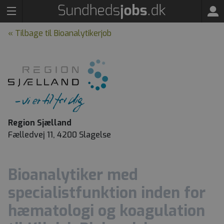
« Tilbage til Bioanalytikerjob
Region Sjælland
Fælledvej 11, 4200 Slagelse
Bioanalytiker med
specialistfunktion inden for
hæmatologi og koagulation