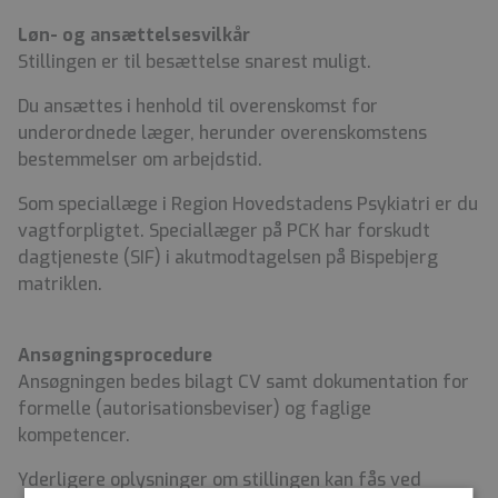
Løn- og ansættelsesvilkår
Stillingen er til besættelse snarest muligt.
Du ansættes i henhold til overenskomst for
underordnede læger, herunder overenskomstens
bestemmelser om arbejdstid.
Som speciallæge i Region Hovedstadens Psykiatri er du
vagtforpligtet. Speciallæger på PCK har forskudt
dagtjeneste (SIF) i akutmodtagelsen på Bispebjerg
matriklen.
Ansøgningsprocedure
Ansøgningen bedes bilagt CV samt dokumentation for
formelle (autorisationsbeviser) og faglige
kompetencer.
Yderligere oplysninger om stillingen kan fås ved