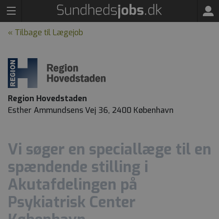
« Tilbage til Lægejob
Region Hovedstaden
Esther Ammundsens Vej 36, 2400 København
Vi søger en speciallæge til en
spændende stilling i
Akutafdelingen på
Psykiatrisk Center