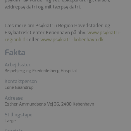
ældrepsykiatri og militærpsykiatri.
Læs mere om Psykiatri i Region Hovedstaden og
Psykiatrisk Center København på hhv.
www.psykiatri-
regionh.dk
e
ller
www.psykiatri-kobenhavn.dk
Fakta
Arbejdssted
Bispebjerg og Frederiksberg Hospital
Kontaktperson
Lone Baandrup
Adresse
Esther Ammundsens Vej 36, 2400 København
Stillingstype
Læge