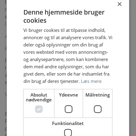
henvendelse til ledende overlæge Bernard Aoun på
×
mail
bernard.aoun@regionh.dk
eller tlf.nr.: 21 16 38 02
Denne hjemmeside bruger
eller cheflæge Lone Baandrup på mail:
cookies
lone.baandrup@regionh.dk
eller tlf. nr.:
91 16 59 03.
Vi bruger cookies til at tilpasse indhold,
Ansøgningsfrist er mandag d 1. juni 2026.
annoncer og til at analysere vores trafik. Vi
deler også oplysninger om din brug af
Ansættelsessamtaler afholdes løbende.
vores websted med vores annoncerings-
og analysepartnere, som kan kombinere
Forud for eventuel ansættelse vil der blive indhentet
dem med andre oplysninger, som du har
reference fra 1-2 personer om tidligere
givet dem, eller som de har indsamlet fra
ansættelsesforhold efter nærmere aftale med den
din brug af deres tjenester.
Læs mere
enkelte ansøger.
Vi ser frem til at modtage din ansøgning.
Absolut
Ydeevne
Målretning
nødvendige
Om Psykiatrisk Center København
Psykiatrisk Center København er Danmarks største
Funktionalitet
psykiatriske center, og en del af Bispebjerg og
Frederiksberg Hospital, med en lang række almene og