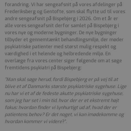
forandring. Vi har sengeafsnit på vores afdelinger på
Frederiksberg og Gentofte, som skal flytte ud til vores
andre sengeafsnit på Bispebjerg i 2026. Om et år er
alle vores sengeafsnit derfor samlet på Bispebjerg i
vores nye og moderne bygninger. De nye bygninger
tilbyder et gennemtænkt behandlingsmiljø, der møder
psykiatriske patienter med størst mulig respekt og
værdighed i et helende og helbredende miljø. En
overlæge fra vores center siger følgende om at søge
fremtidens psykiatri på Bispebjerg:
”Man skal søge herud, fordi Bispebjerg er på vej til at
blive et af Danmarks største psykiatriske sygehuse. Lige
nu har vi et af de fedeste akutte psykiatriske sygehuse,
som jeg har set i min tid, hvor der er et ekstremt højt
fokus: hvordan finder vi lynhurtigt ud af, hvad der er
patientens behov? Er det noget, vi kan imødekomme og
hvordan kommer vi videre
?”.