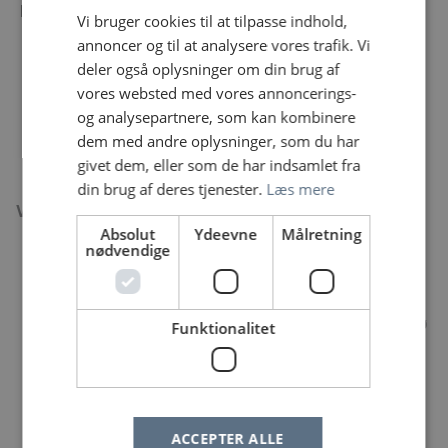
Kom til os på Vestegnen, hvis du:
Vi bruger cookies til at tilpasse indhold,
annoncer og til at analysere vores trafik. Vi
brænder for jordemoderfaget og for gode
deler også oplysninger om din brug af
sammenhængende forløb for familierne.
vores websted med vores annoncerings-
vil dygtiggøre dig – og bidrage til den faglige
og analysepartnere, som kan kombinere
udvikling af jordemoderfaget og vores afdeling.
dem med andre oplysninger, som du har
har et godt humør og vil være en del af en
givet dem, eller som de har indsamlet fra
afdeling, hvor vi passer godt på hinanden
din brug af deres tjenester.
Læs mere
Vi tilbyder:
Absolut
Ydeevne
Målretning
nødvendige
dygtige og engagerede kolleger indenfor alle
faggrupper
mulighed for faglig sparring hele døgnet
et sjovt, inspirerende og udfordrende arbejdsmiljø
Funktionalitet
et omfattende mentorprogram til nyuddannede
med bl.a. undervisning og en mentor
faglig udvikling – varieret kursuskatalog med
kursusdage samt tværfaglig simulationstræning
ACCEPTER ALLE
supervision i faste grupper