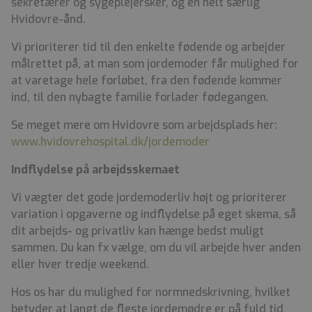
sekretærer og sygeplejersker, og en helt særlig
Hvidovre-ånd.
Vi prioriterer tid til den enkelte fødende og arbejder
målrettet på, at man som jordemoder får mulighed for
at varetage hele forløbet, fra den fødende kommer
ind, til den nybagte familie forlader fødegangen.
Se meget mere om Hvidovre som arbejdsplads her:
www.hvidovrehospital.dk/jordemoder
Indflydelse på arbejdsskemaet
Vi vægter det gode jordemoderliv højt og prioriterer
variation i opgaverne og indflydelse på eget skema, så
dit arbejds- og privatliv kan hænge bedst muligt
sammen. Du kan fx vælge, om du vil arbejde hver anden
eller hver tredje weekend.
Hos os har du mulighed for normnedskrivning, hvilket
betyder at langt de fleste jordemødre er på fuld tid,