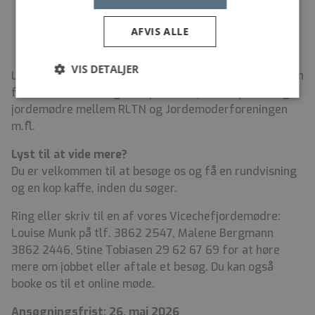
vagtplanlægning med respekt for dine ønsker.
fokus på udvikling, jordemoderforskning og
AFVIS ALLE
løbende forbedring af patientforløbene
VIS DETALJER
Løn- og ansættelsesvilkår i henhold til overenskomsten
for ikke-ledende ergoterapeuter, fysioterapeuter og
jordemødre mellem RLTN og Jordemoderforeningen
m.fl.
Lyst til at vide mere?
Du er velkommen til at besøge os og få en rundvisning
og en kop kaffe, inden du søger.
Ring eller skriv til en af vores Vicechefjordemødre:
Louise Munk på tlf. 3862 2547, Malene Bergmann
3862 2446, Stine Tobiasen 29 62 67 69 for at høre
mere om jobbet eller aftale et besøg. Du kan også
booke os til et online møde.
Ansøgningsfrist: 26. maj 2026