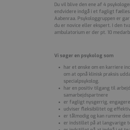
Du vil blive den ene af 4 psykolog
endvidere indgå i et fagligt fælles
Aabenraa.
Psykologgruppen er gara
du er novice eller ekspert.
I den t
ambulatorium er der pt. 10 medarb
Vi søger en psykolog som
har et ønske om en karriere in
om at opnå klinisk praksis udda
specialpsykolog.
har en positiv tilgang til arbe
samarbejdspartnere
er fagligt nysgerrig, engager
udviser fleksibilitet og effekt
er tålmodig og kan rumme den
er indstillet på at langvarige 
er indstillet på at indgå i et t