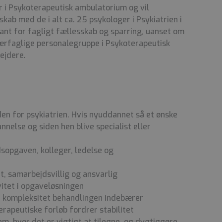
er i Psykoterapeutisk ambulatorium og vil
skab med de i alt ca. 25 psykologer i Psykiatrien i
nt for fagligt fællesskab og sparring, uanset om
værfaglige personalegruppe i Psykoterapeutisk
ejdere.
den for psykiatrien. Hvis nyuddannet så et ønske
nnelse og siden hen blive specialist eller
jdsopgaven, kolleger, ledelse og
et, samarbejdsvillig og ansvarlig
ivitet i opgaveløsningen
 kompleksitet behandlingen indebærer
terapeutiske forløb fordrer stabilitet
eam, hvor det er vigtigt at tilegne, og dygtiggøre,