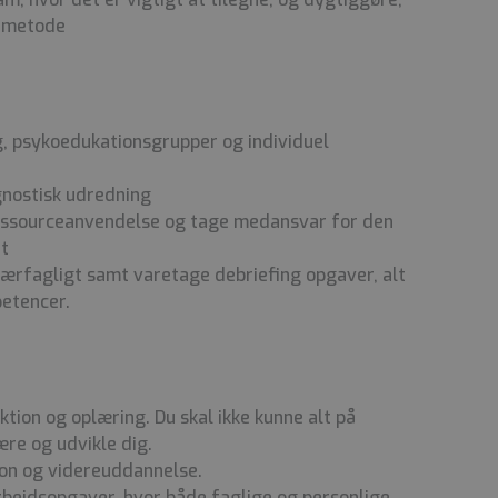
e metode
, psykoedukationsgrupper og individuel
gnostisk udredning
ressourceanvendelse og tage medansvar for den
et
ærfagligt samt varetage debriefing opgaver, alt
etencer.
uktion og oplæring.
Du skal ikke kunne alt på
lære og udvikle dig.
ion og videreuddannelse.
bejdsopgaver, hvor både faglige og personlige