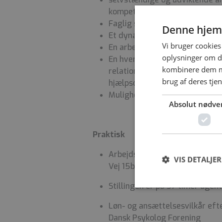
kompetencer kommer i spil.
Faglig sparring i et engageret
Denne hjem
Et dynamisk psykologfagligt m
Vi bruger cookies 
En arbejdsplads med opmærks
oplysninger om d
En hverdag præget af høj fag
kombinere dem me
relationer og en evne til at l
brug af deres tje
hjælpsom måde.
Mulighed for op til 2 hjemmea
Absolut nødve
Praktisk
Arbejdssted: Psykiatrisk afde
VIS DETALJER
Vej 15b, 6200 Aabenraa.
Stillingen er på 37 timer ugent
Løn- og ansættelsesvilkår ef
Dansk Psykolog Forening