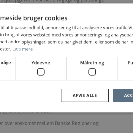
 tværfagligt team.
meside bruger cookies
iljø og fællesskab med andre psykologer.
til at tilpasse indhold, annoncer og til at analysere vores trafik. V
omhed på psykisk arbejdsmiljø og engagement.
in brug af vores websted med vores annoncerings- og analysepa
lighed og veluddannet personale med gode sociale
d andre oplysninger, som du har givet dem, eller som de har in
øse opgaver og udfordringer på en fleksibel og
nester.
Læs mere
rbejdsdage pr. mdr.
ndige
Ydeevne
Målretning
Fu
ling, Sygehus Sønderjylland,
Kresten Phillipsens
AFVIS ALLE
ACC
ligt (eller efter aftale)
ter overenskomst mellem Danske Regioner og