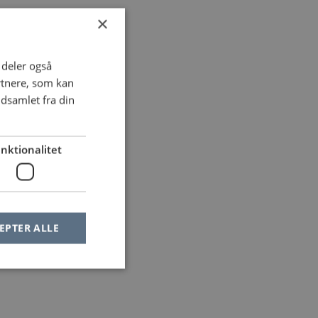
×
i deler også
rtnere, som kan
dsamlet fra din
nktionalitet
EPTER ALLE