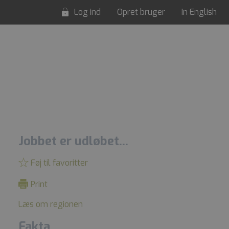
Log ind
Opret bruger
In English
Jobbet er udløbet...
Føj til favoritter
Print
Læs om regionen
Fakta