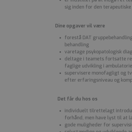
sig inden for den terapeutisk
Dine opgaver vil være
forestå DAT gruppebehandling
behandling
varetage psykopatologisk dia
deltage i teamets fortsatte 
faglige udvikling i ambulatori
supervisere monofagligt og tv
efter erfaringsniveau og komp
Det får du hos os
individuelt tilrettelagt introd
forhånd, men have lyst til at 
gode muligheder for supervis
selvstændige og udviklende ar