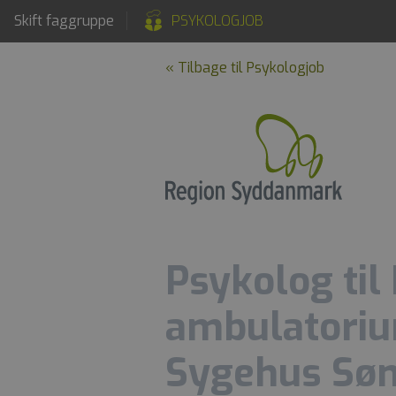
Skift faggruppe
PSYKOLOGJOB
« Tilbage til Psykologjob
Psykolog til
ambulatoriu
Sygehus Sønd