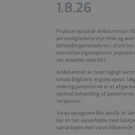
1.8.26
Psykoterapeutisk ambulatorium til
personlighedsforstyrrelse og andr
Behandlingsmetoderne i afsnittet 
mentaliseringsinspireret psykotera
der arbejder med DAT.
Ambulatoriet er tværfagligt samme
socialrådgivere, ergoterapeut, l
omkring patienterne er et afgørend
optimal behandling af patienterne 
terapeuter.
Vores optageområde består af Søn
har et tæt samarbejde med lokalpsy
samarbejde med vores tilhørende 