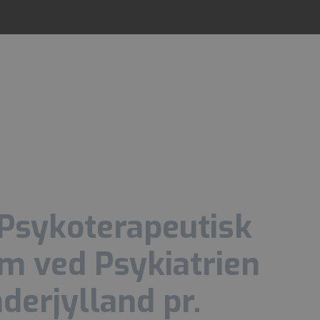
 Psykoterapeutisk
m ved Psykiatrien
erjylland pr.