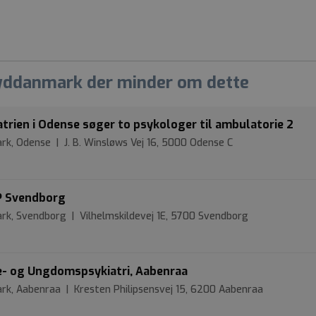
Syddanmark der minder om dette
rien i Odense søger to psykologer til ambulatorie 2
rk, Odense | J. B. Winsløws Vej 16, 5000 Odense C
P Svendborg
ark, Svendborg | Vilhelmskildevej 1E, 5700 Svendborg
ne- og Ungdomspsykiatri, Aabenraa
ark, Aabenraa | Kresten Philipsensvej 15, 6200 Aabenraa