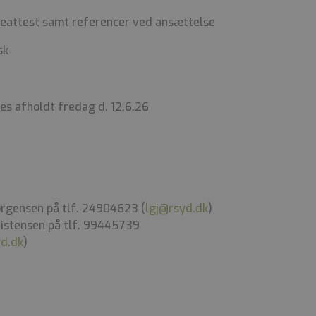
rneattest samt referencer ved ansættelse
sk
s afholdt fredag d. 12.6.26
rgensen på tlf. 24904623 (
lgj@rsyd.dk
)
ristensen på tlf. 99445739
yd.dk
)