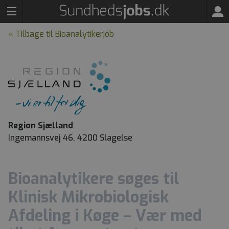
« Tilbage til Bioanalytikerjob
Region Sjælland
Ingemannsvej 46, 4200 Slagelse
Bioanalytikere søges til
Klinisk Mikrobiologisk
Afdeling i Køge – Vær med