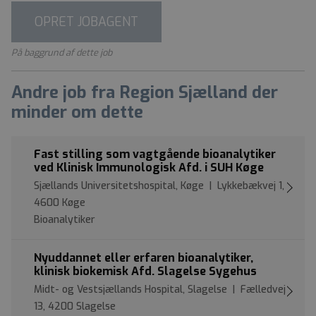
OPRET JOBAGENT
På baggrund af dette job
Andre job fra Region Sjælland der
minder om dette
Fast stilling som vagtgående bioanalytiker
ved Klinisk Immunologisk Afd. i SUH Køge
Sjællands Universitetshospital, Køge | Lykkebækvej 1,
4600 Køge
Bioanalytiker
Nyuddannet eller erfaren bioanalytiker,
klinisk biokemisk Afd. Slagelse Sygehus
Midt- og Vestsjællands Hospital, Slagelse | Fælledvej
13, 4200 Slagelse