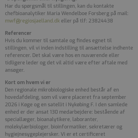
Har du spørgsmål til stillingen, kan du kontakte
chefbioanalytiker Maria Wendelboe Forsberg på mail:
mwf@regiosjaelland.dk
eller på tlf: 23824438
Referencer
Hvis du kommer til samtale og findes egnet til
stillingen, vil vi inden indstilling til ansættelse indhente
referencer. Det skal være hos en nuværende eller
tidligere leder og det vil altid være efter aftale med
ansøger.
Kort om hvem vi er
Den regionale mikrobiologiske enhed består af en
hovedafdeling, som vil være placeret fra september
2026 i Køge og en satellit i Nykøbing F. I den samlede
enhed er der ansat 130 medarbejdere: bestående af
speciallæger, bioanalytikere, laboranter,
molekylærbiologer, bioinformatiker, sekretærer og
hygiejnesygeplejersker. Vi er et certificeret