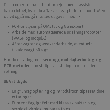
Du kommer primært til at arbejde med klassisk
bakteriologi, hvor du aflæser agarplader manuelt. Men
du vil også indgå i fælles opgaver med fx:
PCR-analyser på QIAstat og GeneXpert
Arbejde med automatiserede udsåningsrobotter
(WASP og InoqulA)
Aftenvagter og weekendarbejde, eventuelt
tilkaldevagt på sigt.
Har du erfaring med
serologi, molekylærbiologi og
PCR-metoder
, kan vi tilpasse stillingen mere i den
retning.
👥 Vi tilbyder
En grundig oplæring og introduktion tilpasset dine
erfaringer
Et bredt fagligt felt med klassisk bakteriologi,
serologi, virologi og parasitologi