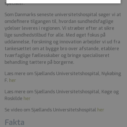
specialer.
Som Danmarks seneste universitetshospital søger vi at
omdefinere tilgangen til, hvordan sundhedsfaglige
ydelser leveres i regionen. Vi stræber efter at sikre
lige sundhedstilbud for alle. Med øget fokus på
uddannelse, forskning og innovation arbejder vi ud fra
tankesættet om at bygge bro over afstande, etablere
tværfaglige fællesskaber og bringe specialiseret
behandling tættere på borgerne.
Læs mere om Sjællands Universitetshospital, Nykøbing
F.
her
Læs mere om Sjællands Universitetshospital, Køge og
Roskilde
her
Se video om Sjællands Universitetshospital
her
Fakta