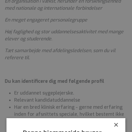
En organisation i vækst, herunder en forskningsenhed
med nationale og internationale forbindelser
En meget engageret personalegruppe
Høj faglighed og stor uddannelsesaktivitet med mange
elever og studerende.
Tæt samarbejde med afdelingsledelsen, som du vil
referere til.
Du kan identificere dig med følgende profil
Er uddannet sygeplejerske.
Relevant kandidatuddannelse
Har en bred klinisk erfaring - gerne med erfaring
inden for afsnittets speciale, hvilket bestemt ikke
er et krav – f.eks. kan erfaring fra kommunalt regi
×
kan også være en fordel.