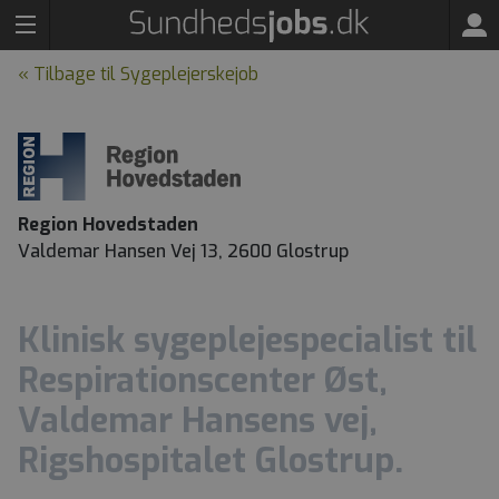
« Tilbage til Sygeplejerskejob
Region Hovedstaden
Valdemar Hansen Vej 13, 2600 Glostrup
Klinisk sygeplejespecialist til
Respirationscenter Øst,
Valdemar Hansens vej,
Rigshospitalet Glostrup.