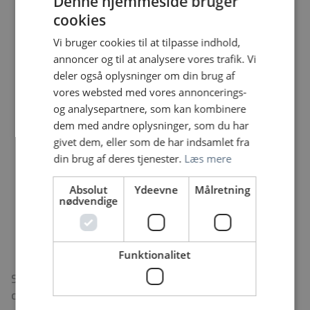
Denne hjemmeside bruger
Opsøgende og initiativrig
cookies
Arbejder analyserende og målrettet med at
erhverve ny viden og er en eminent formidler på
Vi bruger cookies til at tilpasse indhold,
flere niveauer.
annoncer og til at analysere vores trafik. Vi
Fokus på og erfaring med udviklingsarbejde
deler også oplysninger om din brug af
Du har erfaring med at være facilitator på
vores websted med vores annoncerings-
implementering - og kan afslutte og vedligeholde
og analysepartnere, som kan kombinere
Erfaring med projekt- eller forskningsarbejde
dem med andre oplysninger, som du har
Har overblik og kan organisere, prioritere og
givet dem, eller som de har indsamlet fra
koordinere
din brug af deres tjenester.
Læs mere
Organisationsforståelse og gode tværfaglige
Absolut
Ydeevne
Målretning
samarbejdsevner
nødvendige
Gode IT-kundskaber, og er i stand til at arbejde
systematisk og analytisk på baggrund af data
Funktionalitet
Som klinisk sygeplejespecialist refererer du til
chefsygeplejersken, men har et tæt samarbejde med