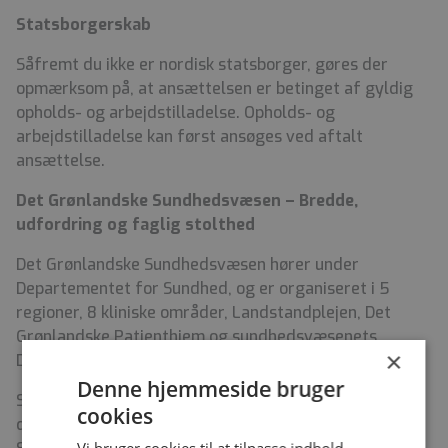
Statsborgerskab
Såfremt du ikke er nordisk statsborger, gøres der
opmærksom på, at ansættelsen er betinget af gyldig
opholds- og arbejdstilladelse. Opholds- og
arbejdstilladelse kan først ansøges ved aftalt
ansættelse.
Det Grønlandske Sundhedsvæsen – Bredde,
udfordring og faglig stolthed
Det Grønlandske Sundhedsvæsen hører under
Departementet for Sundhed, og er organiseret i 5
regioner, 8 kliniske områder, Landstandplejen, Det
Grønlandske Patienthjem og sundhedsvæsenets
×
Driftsområde.
Denne hjemmeside bruger
Søger du faglige udfordringer, er du nysgerrig og kan
cookies
du lide at arbejde bredt, så er et job i Det Grønlandske
Vi bruger cookies til at tilpasse indhold,