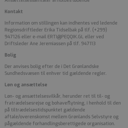
Ansættelsessamtaler afholdes løbende
Kontakt
Information om stillingen kan indhentes ved ledende
Regionsdriftleder Erika Tidselbak på tlf. (+299)
947126 eller e-mail ERTI@PEQQIK.GL eller ved
Driftsleder Ane Jeremiassen på tlf. 947113
Bolig
Der anvises bolig efter de i Det Grønlandske
Sundhedsvæsen til enhver tid gældende regler.
Løn og ansættelse
Løn- og ansættelsesvilkår, herunder ret til til- og
fratrædelsesrejse og bohaveflytning, i henhold til den
på tiltrædelsestidspunktet gældende
aftale/overenskomst mellem Grønlands Selvstyre og
pågældende forhandlingsberettigede organisation.