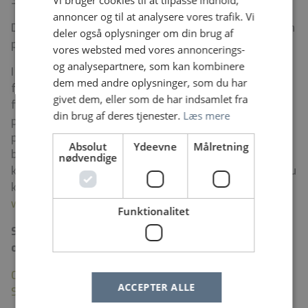
Sundhedsvæsen noget for dig.
annoncer og til at analysere vores trafik. Vi
Du kan læse mere om Det Grønlandske Sundhedsvæsen
deler også oplysninger om din brug af
på
www.gjob.dk
vores websted med vores annoncerings-
og analysepartnere, som kan kombinere
I Grønland er der rig mulighed for at leve et aktivt
dem med andre oplysninger, som du har
fritidsliv. Om sommeren er vandring, hvalsafari, jagt,
givet dem, eller som de har indsamlet fra
fiskeri og sejlture oplagte aktiviteter. Vinteren byder
din brug af deres tjenester.
Læs mere
på nordlys og masser af skiløb og hvis du bor nord for
polarcirklen, kan du køre på hundeslæde. I de større
Absolut
Ydeevne
Målretning
byer findes der masser af kulturliv med sportsklubber,
nødvendige
kunstudstillinger, koncerter, cafeer og restauranter. Du
kan læse mere om den region jobbet er placeret i på
www.peqqik.gl
Funktionalitet
Se Det Grønlandske Sundhedsvæsens
organisationsdiagram
Organisationsdiagram Det Grønlandske
ACCEPTER ALLE
Sundhedsvæsen