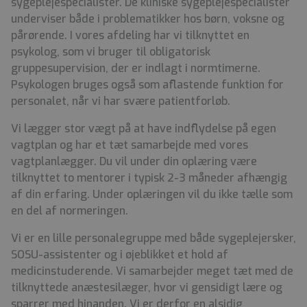
sygeplejespecialister. De kliniske sygeplejespecialister
underviser både i problematikker hos børn, voksne og
pårørende. I vores afdeling har vi tilknyttet en
psykolog, som vi bruger til obligatorisk
gruppesupervision, der er indlagt i normtimerne.
Psykologen bruges også som aflastende funktion for
personalet, når vi har svære patientforløb.
Vi lægger stor vægt på at have indflydelse på egen
vagtplan og har et tæt samarbejde med vores
vagtplanlægger. Du vil under din oplæring være
tilknyttet to mentorer i typisk 2-3 måneder afhængig
af din erfaring. Under oplæringen vil du ikke tælle som
en del af normeringen.
Vi er en lille personalegruppe med både sygeplejersker,
SOSU-assistenter og i øjeblikket et hold af
medicinstuderende. Vi samarbejder meget tæt med de
tilknyttede anæstesilæger, hvor vi gensidigt lære og
sparrer med hinanden. Vi er derfor en alsidig