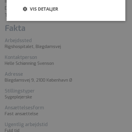
indgået mellem Sundhedskartellets parter, herunder
Dansk Sygeplejeråd og Regionernes Lønnings- og
VIS DETALJER
Takstnævn.
Fakta
Arbejdssted
Rigshospitalet, Blegdamsvej
Kontaktperson
Helle Schiønning Svenson
Adresse
Blegdamsvej 9, 2100 København Ø
Stillingstyper
Sygeplejerske
Ansættelsesform
Fast ansættelse
Ugentlig arbejdstid
Fuld tid