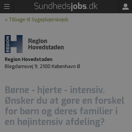
« Tilbage til Sygeplejerskejob
Region Hovedstaden
Blegdamsvej 9, 2100 København Ø
Børne - hjerte - intensiv.
Ønsker du at gøre en forskel
for børn og deres familier i
en højintensiv afdeling?