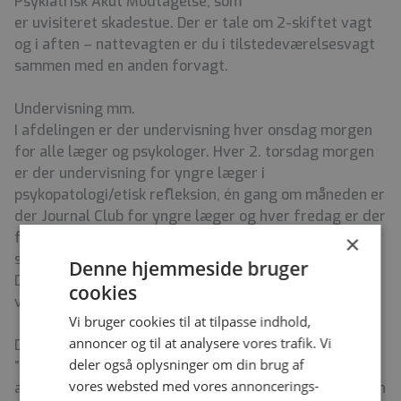
Psykiatrisk Akut Modtagelse, som
er uvisiteret skadestue. Der er tale om 2-skiftet vagt
og i aften – nattevagten er du i tilstedeværelsesvagt
sammen med en anden forvagt.
Undervisning mm.
I afdelingen er der undervisning hver onsdag morgen
for alle læger og psykologer. Hver 2. torsdag morgen
er der undervisning for yngre læger i
psykopatologi/etisk refleksion, én gang om måneden er
der Journal Club for yngre læger og hver fredag er der
fremlæggelse af en case for alle læger og
×
specialpsykolog-studerende.
Denne hjemmeside bruger
Der er på hverdage supervision efter vagten kl. 7.45
cookies
ved overlæge.
Vi bruger cookies til at tilpasse indhold,
annoncer og til at analysere vores trafik. Vi
De yngre læger i afdelingen har en
deler også oplysninger om din brug af
”Trivelskoordinator”, som arrangerer sociale
vores websted med vores annoncerings-
arrangementer for yngre læger bl.a. ”fredagsbar”, ”Den