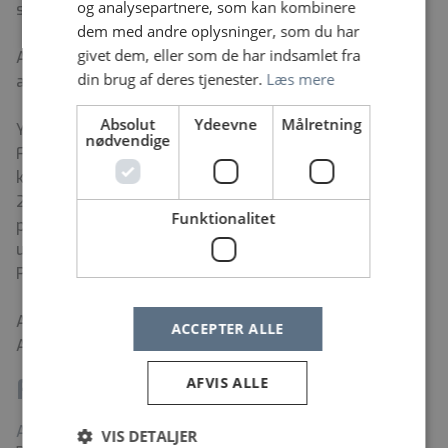
og analysepartnere, som kan kombinere
store bagedyst” o.lign. sociale arrangementer.
dem med andre oplysninger, som du har
givet dem, eller som de har indsamlet fra
Afdelingen har rygepolitik, som ikke tillader rygning i
din brug af deres tjenester.
Læs mere
arbejdstiden.
Absolut
Ydeevne
Målretning
Yderlige oplysninger:
nødvendige
For yderlige oplysninger er du velkommen til at
kontakte chefoverlæge Sonja S. Rasmussen tlf.
29649759 eller pr. mail
Funktionalitet
på:
sonja.rasmussen@rsyd.dk
eller
uddannelsesansvarlig overlæge Malene
Paaby:
Malene.Ellevang.Paaby@rsyd.dk
Ansøgningsfrist: Torsdag den 18. juni 2026.
ACCEPTER ALLE
Ansættelsessamtaler: Onsdag den 24. juni 2026.
Fakta
AFVIS ALLE
Arbejdssted
VIS DETALJER