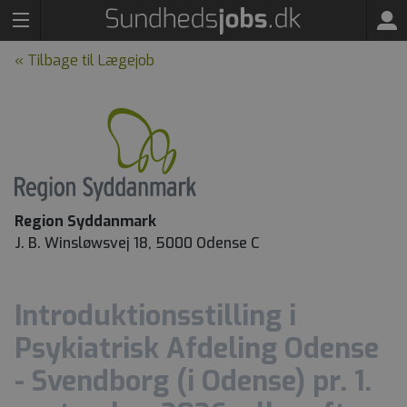
« Tilbage til Lægejob
Region Syddanmark
J. B. Winsløwsvej 18, 5000 Odense C
Introduktionsstilling i
Psykiatrisk Afdeling Odense
- Svendborg (i Odense) pr. 1.