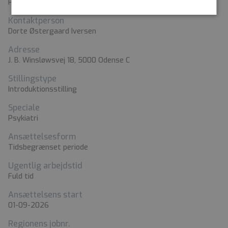
Psykiatrien i Region Syddanmark, Odense
Kontaktperson
Dorte Østergaard Iversen
Adresse
J. B. Winsløwsvej 18, 5000 Odense C
Stillingstype
Introduktionsstilling
Speciale
Psykiatri
Ansættelsesform
Tidsbegrænset periode
Ugentlig arbejdstid
Fuld tid
Ansættelsens start
01-09-2026
Regionens jobnr.