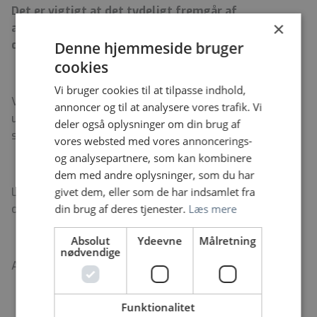
Det er vigtigt at det tydeligt fremgår af
×
ansøgningen om du søger dag/nattjeneste eller
dag/aftentjeneste.
Denne hjemmeside bruger
cookies
Vi bruger cookies til at tilpasse indhold,
Vi opfordrer alle med ovennævnte kvalifikationer,
annoncer og til at analysere vores trafik. Vi
uanset køn, alder og etnisk tilhørsforhold til at søge
deler også oplysninger om din brug af
stillingen.
vores websted med vores annoncerings-
og analysepartnere, som kan kombinere
dem med andre oplysninger, som du har
Løn og ansættelsesvilkår i henhold til gældende
givet dem, eller som de har indsamlet fra
overenskomst.
din brug af deres tjenester.
Læs mere
Absolut
Ydeevne
Målretning
nødvendige
Ansøgningsfrist; tirsdag d. 16/6 2026
Funktionalitet