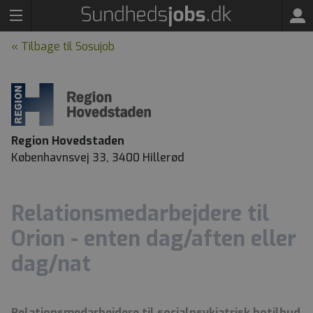
« Tilbage til Sosujob
Region Hovedstaden
Københavnsvej 33, 3400 Hillerød
Relationsmedarbejdere til
Orion - enten dag/aften eller
dag/nat
Relationsmedarbejdere til socialpsykiatrisk botilbud