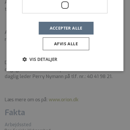
Ansættelsessamtaler afholdes; mandag d. 22/6 og
tirsdag d. 23/6 2026.
ACCEPTER ALLE
Ansøgning sendes elektronisk via vores e-
rekrutteringssystem.
AFVIS ALLE
VIS DETALJER
Du kan få mere at vide om stillingen ved at ringe til
daglig leder Maria Sloth, på tlf. nr.: 20 18 16 88 eller
daglig leder Perry Nymann på tlf. nr.: 40 41 98 21.
Læs mere om os på:
www.orion.dk
Fakta
Arbejdssted