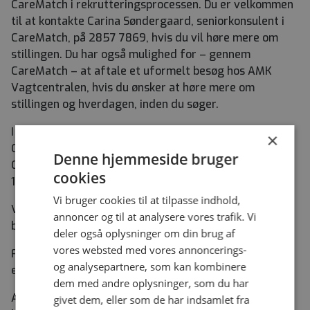
CareMatch i rekrutteringsprocessen. Du er velkommen
til at kontakte Carina Søndergaard, seniorkonsulent i
CareMatch, på 2857 7869, hvis du vil høre mere om
stillingen. Du har også mulighed for – gennem
CareMatch – at aftale et uformelt besøg hos AMK
Vagtcentralen, hvis du ønsker at høre mere om
stillingen og hverdagen, inden du søger.
I uge 29 vil det ikke være muligt at træffe hverken
×
CareMatch eller AMK. I uge 30 og 31 kan Christine
Denne hjemmeside bruger
Colding Holmsgaard, sektionsleder kontaktes på 2342
cookies
1215.
Vi bruger cookies til at tilpasse indhold,
Vi ansætter løbende, og samtaler afholdes efter
annoncer og til at analysere vores trafik. Vi
behov. Ansøgningsfristen er mandag den 17. august.
deler også oplysninger om din brug af
vores websted med vores annoncerings-
Forventet tiltrædelse er den 1. august, 1. september
og analysepartnere, som kan kombinere
eller 1. oktober eller efter nærmere aftale.
dem med andre oplysninger, som du har
Ansættelse sker i henhold til overenskomst for ikke-
givet dem, eller som de har indsamlet fra