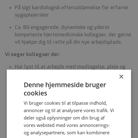
På sigt kardiologisk efteruddannelse for erfarne
sygeplejersker
Ca. 80 engagerede, dynamiske og yderst
kompetente hjertemedicinske kollegaer, der gerne
vil hjælpe dig til rette på din nye arbejdsplads.
Vi søger kollegaer der:
Har lyst til at arbejde med modtagelse, pleje og
behandling af akutte hjertemedicinske patienter
×
Denne hjemmeside bruger
Er engageret, imødekommende, og vægter
cookies
omsorgen for den kritisk syge patient
Vi bruger cookies til at tilpasse indhold,
Er klinisk og fagligt engageret, og gerne vil
annoncer og til at analysere vores trafik. Vi
udfordres og udvikles
deler også oplysninger om din brug af
vores websted med vores annoncerings-
Trives i en afdeling, hvor hverdagen kan være
og analysepartnere, som kan kombinere
præget af stor foranderlighed, et stort flow og