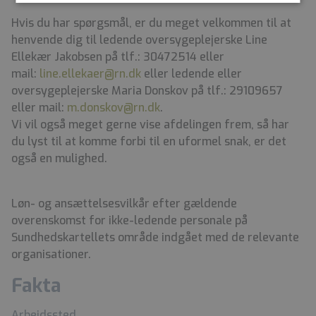
Hvis du har spørgsmål, er du meget velkommen til at
henvende dig til ledende oversygeplejerske Line
Ellekær Jakobsen på tlf.: 30472514 eller
mail:
line.ellekaer@rn.dk
eller ledende eller
oversygeplejerske Maria Donskov på tlf.: 29109657
eller mail:
m.donskov@rn.dk
.
Vi vil også meget gerne vise afdelingen frem, så har
du lyst til at komme forbi til en uformel snak, er det
også en mulighed.
Løn- og ansættelsesvilkår efter gældende
overenskomst for ikke-ledende personale på
Sundhedskartellets område indgået med de relevante
organisationer.
Fakta
Arbejdssted