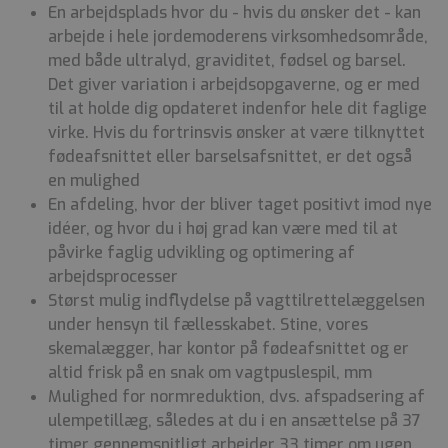
En arbejdsplads hvor du - hvis du ønsker det - kan
arbejde i hele jordemoderens virksomhedsområde,
med både ultralyd, graviditet, fødsel og barsel.
Det giver variation i arbejdsopgaverne, og er med
til at holde dig opdateret indenfor hele dit faglige
virke. Hvis du fortrinsvis ønsker at være tilknyttet
fødeafsnittet eller barselsafsnittet, er det også
en mulighed
En afdeling, hvor der bliver taget positivt imod nye
idéer, og hvor du i høj grad kan være med til at
påvirke faglig udvikling og optimering af
arbejdsprocesser
Størst mulig indflydelse på vagttilrettelæggelsen
under hensyn til fællesskabet. Stine, vores
skemalægger, har kontor på fødeafsnittet og er
altid frisk på en snak om vagtpuslespil, mm
Mulighed for normreduktion, dvs. afspadsering af
ulempetillæg, således at du i en ansættelse på 37
timer gennemsnitligt arbejder 33 timer om ugen.