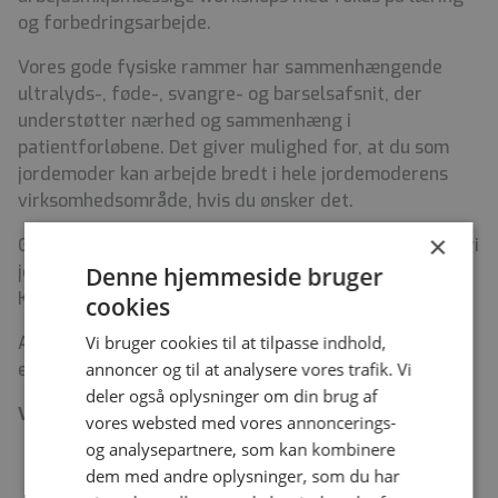
og forbedringsarbejde.
Vores gode fysiske rammer har sammenhængende
ultralyds-, føde-, svangre- og barselsafsnit, der
understøtter nærhed og sammenhæng i
patientforløbene. Det giver mulighed for, at du som
jordemoder kan arbejde bredt i hele jordemoderens
virksomhedsområde, hvis du ønsker det.
×
Geografisk set dækker vi et stort område, derfor har vi
jordemoderkonsultationer i både Nykøbing Sjælland,
Denne hjemmeside bruger
Kalundborg, Tølløse, Ringsted og Holbæk.
cookies
Vi bruger cookies til at tilpasse indhold,
Alle vores fødende og partnere tilbydes overnatning
annoncer og til at analysere vores trafik. Vi
efter fødslen på enestue.
deler også oplysninger om din brug af
Vi søger jordemoderkolleger, der:
vores websted med vores annoncerings-
og analysepartnere, som kan kombinere
Sætter en ære i at bidrage til et godt forløb for
dem med andre oplysninger, som du har
den gravide og hendes partner