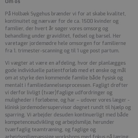
Om os
På Holbæk Sygehus brænder vi for at skabe kvalitet,
kontinuitet og nærvær for de ca. 1500 kvinder og
familier, der hvert år søger vores omsorg og
behandling under graviditet, fødsel og barsel. Her
varetager jordemødre hele omsorgen for familierne
fra 1. trimester-scanning og til 1 uge post partum.
Vi vægter at være en afdeling, hvor der planlægges
gode individuelle patientforløb med et ønske og mål
om at styrke den kommende familie både fysisk og
mentalt i familiedannelsesprocessen. Fagligt drøfter
vi derfor livligt (tvær)faglige udfordringer og
muligheder i forløbene, og har – udover vores læger -
klinisk jordemodersupervisor døgnet rundt til hjælp og
sparring. Vi arbejder desuden kontinuerligt med både
kompetenceudvikling og arbejdsmiljø, herunder
tværfaglig teamtræning, og faglige og
arbejdsmiljømæssige workshops med fokus på læring