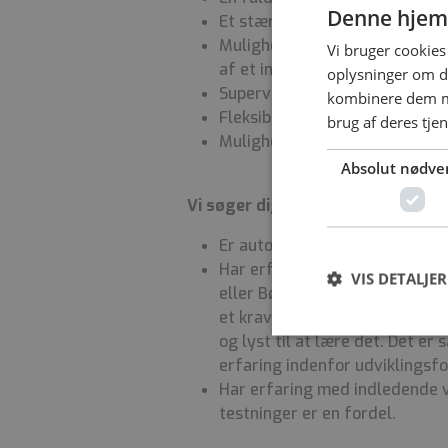
Denne hjem
Et stærkt fagligt miljø med g
Mulighed for faglig udvikling,
Vi bruger cookies 
af et individuelt tilpasset me
oplysninger om d
Supervision, undervisning, te
kombinere dem me
Fleksibel mødetid
brug af deres tje
Mulighed for forlængelse elle
Absolut nødve
Vi søger dig, som:
Er autoriseret psykolog
Har erfaring med eller interes
VIS DETALJER
eller Børne- og ungdomspsykiat
et krav. Hvis ikke du har erfa
og lyst til at lære det. Det er
erfaring indenfor udviklingsfo
Har erfaring med indledende v
testninger er en fordel.