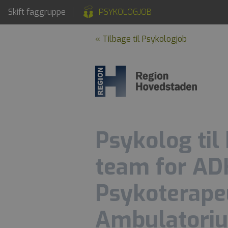
Skift faggruppe
PSYKOLOGJOB
« Tilbage til Psykologjob
Psykolog til 
team for AD
Psykoterape
Ambulatoriu