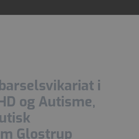
barselsvikariat i
HD og Autisme,
utisk
m Glostrup