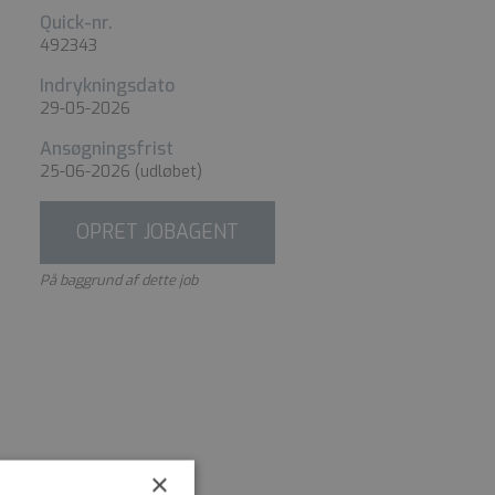
Quick-nr.
492343
Indrykningsdato
29-05-2026
Ansøgningsfrist
25-06-2026
(udløbet)
OPRET JOBAGENT
På baggrund af dette job
×