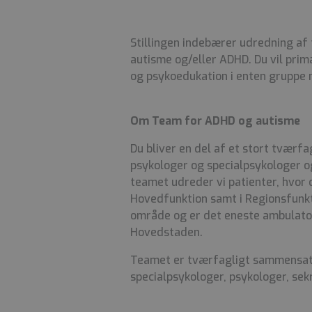
Stillingen indebærer udredning af 
autisme og/eller ADHD. Du vil prim
og psykoedukation i enten gruppe m
Om Team for ADHD og autisme
Du bliver en del af et stort tværf
psykologer og specialpsykologer o
teamet udreder vi patienter, hvor
Hovedfunktion samt i Regionsfunkti
område og er det eneste ambulator
Hovedstaden.
Teamet er tværfagligt sammensat 
specialpsykologer, psykologer, sek