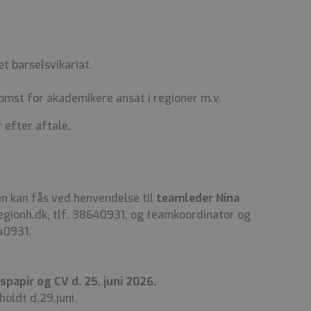
 et barselsvikariat.
omst for akademikere ansat i regioner m.v.
 efter aftale.
en kan fås ved henvendelse til
teamleder Nina
regionh.dk, tlf. 38640931, og teamkoordinator og
40931.
papir og CV d. 25. juni 2026.
oldt d.29.juni.