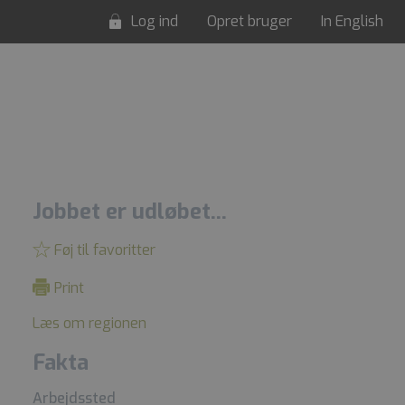
Log ind
Opret bruger
In English
Jobbet er udløbet...
Føj til favoritter
Print
Læs om regionen
Fakta
Arbejdssted