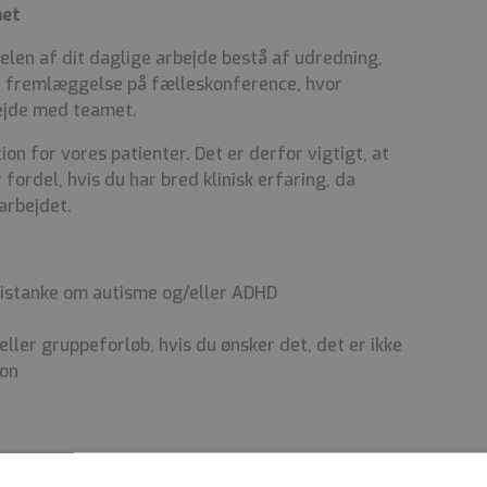
met
elen af dit daglige arbejde bestå af udredning,
e fremlæggelse på fælleskonference, hvor
ejde med teamet.
on for vores patienter. Det er derfor vigtigt, at
fordel, hvis du har bred klinisk erfaring, da
 arbejdet.
istanke om autisme og/eller ADHD
eller gruppeforløb, hvis du ønsker det, det er ikke
ion
 ugentligt