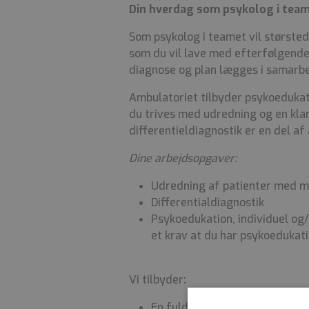
Din hverdag som psykolog i tea
Som psykolog i teamet vil størsted
som du vil lave med efterfølgend
diagnose og plan lægges i samarb
Ambulatoriet tilbyder psykoedukati
du trives med udredning og en klar 
differentieldiagnostik er en del af
Dine arbejdsopgaver:
Udredning af patienter med m
Differentialdiagnostik
Psykoedukation, individuel og/
et krav at du har psykoedukat
Vi tilbyder:
En fuldtidsstilling på 37 timer