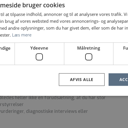
meside bruger cookies
ode kollegaer
 herunder oplæring i specialet efter behov i form
til at tilpasse indhold, annoncer og til at analysere vores trafik. V
ntorforløb i forbindelse med din opstart
in brug af vores websted med vores annoncerings- og analysepa
madage og stor medindflydelse
d andre oplysninger, som du har givet dem, eller som de har in
nester.
Læs mere
r fastholdelse afhænging af behov og udvikling.
ndige
Ydeevne
Målretning
Fu
se for psykiatri, gerne fra sengeafsnit, F-ACT
AFVIS ALLE
ACC
rien. Psykiatrisk erfaring er en fordel, men ikke
ring med diagnostik, så har du en stor nysgerrighed
 således heller ikke en forudsætning, at du har stor
rstyrrelser
urderinger, diagnostiske interviews eller