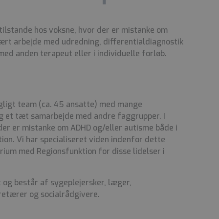
tilstande hos voksne, hvor der er mistanke om
ært arbejde med udredning, differentialdiagnostik
ed anden terapeut eller i individuelle forløb.
agligt team (ca. 45 ansatte) med mange
g et tæt samarbejde med andre faggrupper. I
 der er mistanke om ADHD og/eller autisme både i
on. Vi har specialiseret viden indenfor dette
ium med Regionsfunktion for disse lidelser i
og består af sygeplejersker, læger,
retærer og socialrådgivere.