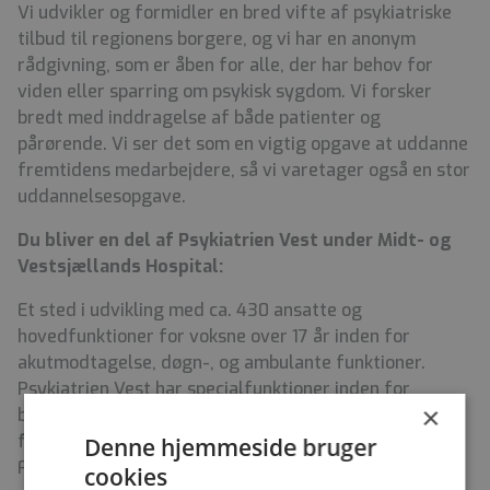
Vi udvikler og formidler en bred vifte af psykiatriske
tilbud til regionens borgere, og vi har en anonym
rådgivning, som er åben for alle, der har behov for
viden eller sparring om psykisk sygdom. Vi forsker
bredt med inddragelse af både patienter og
pårørende. Vi ser det som en vigtig opgave at uddanne
fremtidens medarbejdere, så vi varetager også en stor
uddannelsesopgave.
Du bliver en del af Psykiatrien Vest under Midt- og
Vestsjællands Hospital:
Et sted i udvikling med ca. 430 ansatte og
hovedfunktioner for voksne over 17 år inden for
akutmodtagelse, døgn-, og ambulante funktioner.
Psykiatrien Vest har specialfunktioner inden for
×
behandling af affektive tilstande, traumatiserede
flygtninge, PTSD og oligofreni. Vi har etableret en
Denne hjemmeside bruger
Fusionsklinik/Steno-diabetes-psykiatrienhed og har
cookies