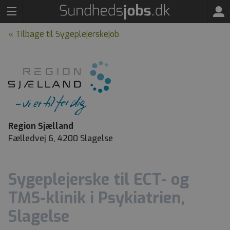
« Tilbage til Sygeplejerskejob
Region Sjælland
Fælledvej 6, 4200 Slagelse
Sygeplejerske til ECT- og
TMS-klinik i Psykiatrien,
Slagelse