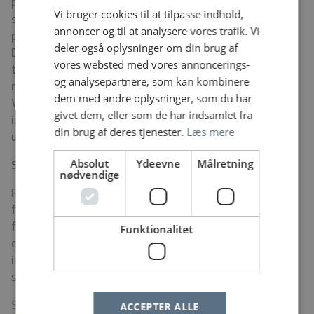
partnerskabsaftaler med Holbæk og Slagelse
Vi bruger cookies til at tilpasse indhold,
sygehuse. Vi har egen forskningsenhed med en
annoncer og til at analysere vores trafik. Vi
professor i psykoterapi og flere ph.d. studerende.
deler også oplysninger om din brug af
Derudover indgår vi i en del projekter, der skal sikre
vores websted med vores annoncerings-
tættere samarbejde med vores kommuner. Vi arbejder
og analysepartnere, som kan kombinere
målrettet med at få nedbragt anvendelsen af tvang.
dem med andre oplysninger, som du har
Vores ønske er en psykiatri med fokus på recovery,
givet dem, eller som de har indsamlet fra
inddragelse af patienter og netværk, faglighed, etik,
din brug af deres tjenester.
Læs mere
uddannelse og arbejdsmiljø.
Absolut
Ydeevne
Målretning
Startløn
nødvendige
Regionen er forpligtet til at oplyse dig om startlønnen
for stillingen. Du får oplyst grundløn, centralt
fastsatte tillæg og pension i den relevante
Funktionalitet
overenskomst. Udover startlønnen, kan lønnen
indeholde eventuelt forhandlede tillæg afhængigt af
stillingen, dine erfaringer og kvalifikationer.
Se startlønnen på regionens hjemmeside
ACCEPTER ALLE