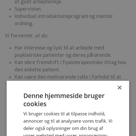
et godt arbejdsmiljø.
Supervision.
Individuel introduktionsprogram og mentor
ordning.
Vi forventer, at du:
Har interesse og lyst til at arbejde med
psykiatriske patienter og deres pårørende.
Kan sikre fremdrift i fysioterapeutiske tiltag hos
den enkelte patient.
Kan være den motiverende rolle i forhold til at
fremme patienters sundhed.
×
Har en anerkendende tilgang til og tager ansvar i
Denne hjemmeside bruger
samarbejdet med både patienter, pårørende og
cookies
kollegaer.
Er fleksibel, stabil og har et bredt menneskesyn.
Vi bruger cookies til at tilpasse indhold,
Kan indgå i akutte tilspidsede situationer herunder
annoncer og til at analysere vores trafik. Vi
alarmløb.
deler også oplysninger om din brug af
vores websted med vores annoncerings-