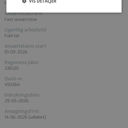
VIS DETALJER
Fysioterapeut
Ansættelsesform
Fast ansættelse
Ugentlig arbejdstid
Fuld tid
Ansættelsens start
01-09-2026
Regionens jobnr.
236120
Quick-nr.
492364
Indrykningsdato
29-05-2026
Ansøgningsfrist
14-06-2026
(udløbet)