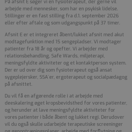
På afsnit E søger vi en fysioterapeut, der gerne vil
arbejde med mennesker, som har en psykisk lidelse.
Stillinger er en fast stilling fra d.1. september 2026
eller efter aftale og som udgangspunkt på 37 timer.
Afsnit E er et integreret åbent/lukket afsnit med akut
modtagefunktion med 15 sengepladser. Vi modtager
patienter fra 18 år og opefter. Vi arbejder med
relationsbehandling, Safe Wards, miljøterapi,
meningsfyldte aktiviteter og et kontaktperson system.
Der er ud over dig som fysioterapeut også ansat
sygeplejersker, SSA´er, ergoterapeut og socialpædagog
på afsnittet.
Du vil få en afgørende rolle i at arbejde med
deeskalering øget kropsbevidsthed for vores patienter,
og herunder at lave meningsfyldte aktiviteter for
vores patienter i både åbent og lukket regi. Derudover
vil du også skulle udarbejde terapeutiske screeninger
og genoptræningsplaner, arbejde med forflytning og