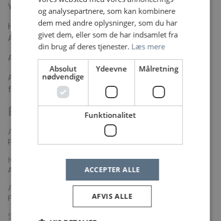
Yderligere oplysninger:
og analysepartnere, som kan kombinere
dem med andre oplysninger, som du har
Hvis du vil høre mere, så kontakt oversygeplejerske
givet dem, eller som de har indsamlet fra
Anne-Grethe Borch Lauridsen telefon: 99446686.
din brug af deres tjenester.
Læs mere
Ansøgningsfrist er d.14. juni 2026.
Absolut
Ydeevne
Målretning
nødvendige
Ansættelsessamtaler afholdes d.24. juni 2026 om
formiddagen.
Fakta
Funktionalitet
Arbejdssted
Psykiatrien i Region Syddanmark, Esbjerg
Kontaktperson
ACCEPTER ALLE
Anne-Grethe Borch Lauridsen
Adresse
AFVIS ALLE
Finsensgade 35, 6700 Esbjerg
Stillingstyper