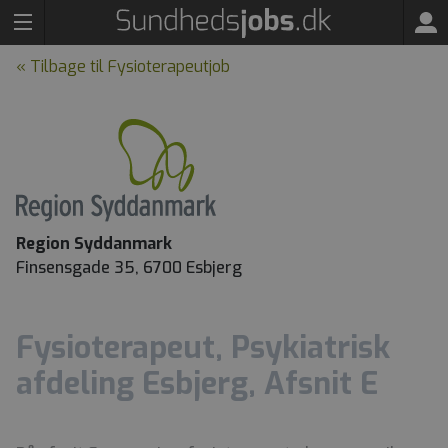
« Tilbage til Fysioterapeutjob
Region Syddanmark
Finsensgade 35, 6700 Esbjerg
Fysioterapeut, Psykiatrisk
afdeling Esbjerg, Afsnit E