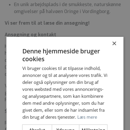
En unik arbejdsplads i de smukkeste, naturskønne
omgivelser på halvøen Oringe i Vordingborg.
Vi ser frem til at læse din ansøgning!
Ansøgning og kontakt
×
Har du spørgsmål til stillingen, eller har du lyst til at
Denne hjemmeside bruger
høre more om de fleksible muligheder og rammer, er
cookies
du meget velkommen til at kontakte cheflæge Dan
Calatayud på tlf. 24 95 41 23 eller mail
Vi bruger cookies til at tilpasse indhold,
dc@regionsjaelland.dk for en uformel snak.
annoncer og til at analysere vores trafik. Vi
deler også oplysninger om din brug af
Vi glæder os til at høre fra dig og fortæller meget
vores websted med vores annoncerings-
gerne mere om stillingen og hverdagen hos os i
og analysepartnere, som kan kombinere
Psykiatrien Syd.
dem med andre oplysninger, som du har
givet dem, eller som de har indsamlet fra
Startløn
din brug af deres tjenester.
Læs mere
Regionen er forpligtet til at oplyse dig om startlønnen
for stillingen. Du får oplyst grundløn, centralt