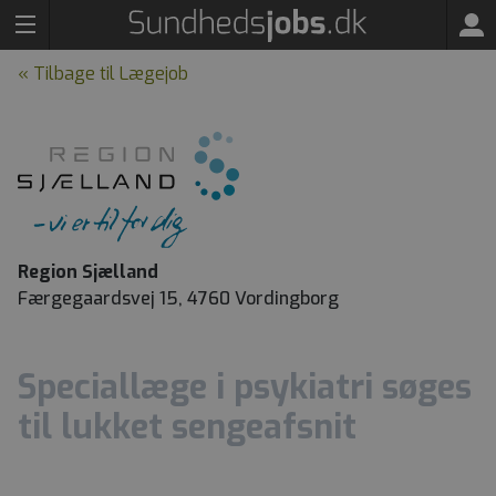
« Tilbage til Lægejob
Region Sjælland
Færgegaardsvej 15, 4760 Vordingborg
Speciallæge i psykiatri søges
til lukket sengeafsnit