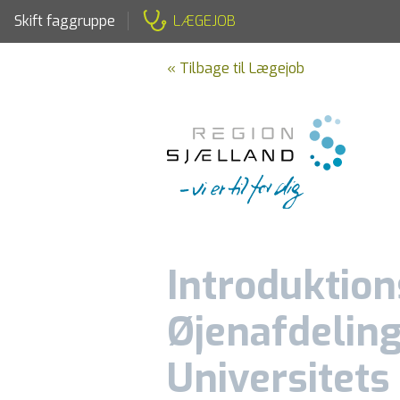
Skift faggruppe
LÆGEJOB
« Tilbage til Lægejob
Introduktion
Øjenafdeling
Universitets