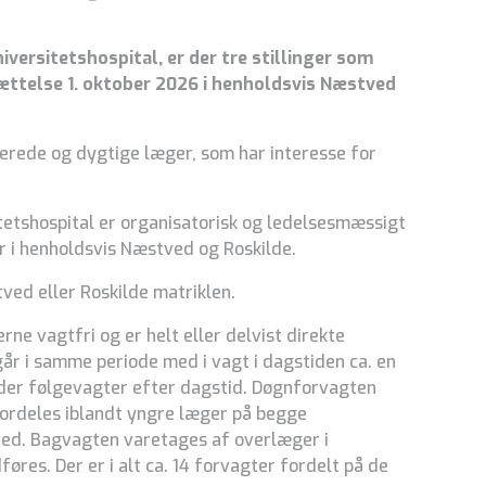
versitetshospital, er der tre stillinger som
ættelse 1. oktober 2026 i henholdsvis Næstved
gerede og dygtige læger, som har interesse for
tetshospital er organisatorisk og ledelsesmæssigt
r i henholdsvis Næstved og Roskilde.
ved eller Roskilde matriklen.
rne vagtfri og er helt eller delvist direkte
år i samme periode med i vagt i dagstiden ca. en
der følgevagter efter dagstid. Døgnforvagten
fordeles iblandt yngre læger på begge
ved. Bagvagten varetages af overlæger i
øres. Der er i alt ca. 14 forvagter fordelt på de