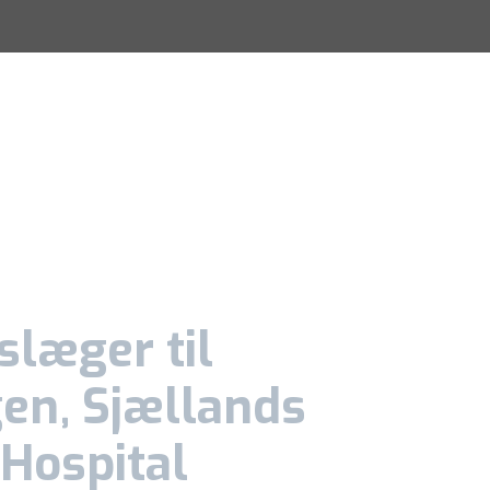
slæger til
en, Sjællands
 Hospital