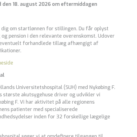
d den 18. august 2026 om eftermiddagen
 dig om startlønnen for stillingen. Du får oplyst
g og pension i den relevante overenskomst. Udover
 eventuelt forhandlede tillæg afhængigt af
ikationer.
meside
al
ællands Universitetshospital (SUH) med Nykøbing F.
 største akutsygehuse driver og udvikler vi
bing F. Vi har aktivitet på alle regionens
onens patienter med specialiserede
dhedsydelser inden for 32 forskellige lægelige
ospital søger vi at omdefinere tilgangen til,