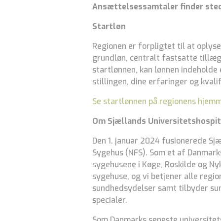
Ansættelsessamtaler finder ste
Startløn
Regionen er forpligtet til at oplyse
grundløn, centralt fastsatte tillæ
startlønnen, kan lønnen indeholde
stillingen, dine erfaringer og kvalif
Se startlønnen på regionens hjem
Om Sjællands Universitetshospit
Den 1. januar 2024 fusionerede Sj
Sygehus (NFS). Som et af Danmarks
sygehusene i Køge, Roskilde og Nykø
sygehuse, og vi betjener alle regi
sundhedsydelser samt tilbyder sun
specialer.
Som Danmarks seneste universitetsh