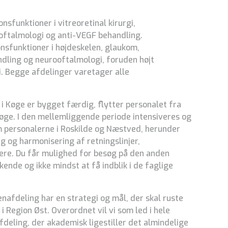
sfunktioner i vitreoretinal kirurgi,
eoftalmologi og anti-VEGF behandling.
onsfunktioner i højdeskelen, glaukom,
dling og neurooftalmologi, foruden højt
gi. Begge afdelinger varetager alle
 i Køge er bygget færdig, flytter personalet fra
ge. I den mellemliggende periode intensiveres og
 personalerne i Roskilde og Næstved, herunder
 og harmonisering af retningslinjer,
ere. Du får mulighed for besøg på den anden
kende og ikke mindst at få indblik i de faglige
enafdeling har en strategi og mål, der skal ruste
i Region Øst. Overordnet vil vi som led i hele
fdeling, der akademisk ligestiller det almindelige