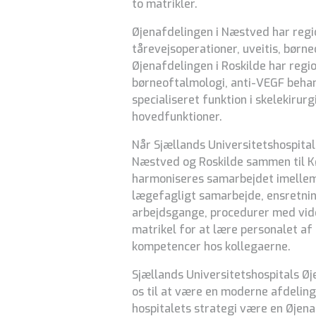
to matrikler.
Øjenafdelingen i Næstved har region
tårevejsoperationer, uveitis, børn
Øjenafdelingen i Roskilde har regi
børneoftalmologi, anti-VEGF behan
specialiseret funktion i skelekirur
hovedfunktioner.
Når Sjællands Universitetshospital
Næstved og Roskilde sammen til Kø
harmoniseres samarbejdet imellem
lægefagligt samarbejde, ensretning
arbejdsgange, procedurer med vid
matrikel for at lære personalet af 
kompetencer hos kollegaerne.
Sjællands Universitetshospitals Øj
os til at være en moderne afdeling 
hospitalets strategi være en Øjena