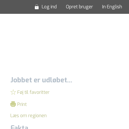
Log ind
Opret bruger
In English
Jobbet er udløbet...
Føj til favoritter
Print
Læs om regionen
Fakta