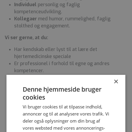
Individuel
personlig og faglig
kompetenceudvikling.
Kollegaer
med humor, rummelighed, faglig
stolthed og engagement.
Vi ser gerne, at du:
Har
kendskab eller lyst til at lære det
hjertemedicinske speciale
Er professionel i forhold til egne og andres
kompetencer.
Er motiveret for udfordringer og kan bevare
×
overblikket i akutte og travle situationer.
Denne hjemmeside bruger
Er fagligt engageret og kvalitetsbevidst i din
cookies
sygepleje.
Tager ansvar for egen læring og anvende den i
Vi bruger cookies til at tilpasse indhold,
klinisk praksis
annoncer og til at analysere vores trafik. Vi
Har lyst til at arbejde med - og videreudvikle
deler også oplysninger om din brug af
sygeplejen til den kardiologiske og medicinske
vores websted med vores annoncerings-