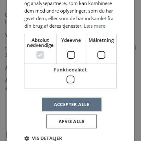
patient
og analysepartnere, som kan kombinere
dem med andre oplysninger, som du har
Løn:
efter gældende overenskomst og principper om
givet dem, eller som de har indsamlet fra
lokal løndannelse
din brug af deres tjenester.
Læs mere
Vil du vide mere, kan du kontakte:
Absolut
Ydeevne
Målretning
nødvendige
Oversygeplejerske Catharina Palm Strand på telefon 21
29 80 53.
Ansøgningsfrist:
fredag d. 19.6.2026
Funktionalitet
Ansættelsessamtaler:
Der vil blive afholdt
ansættelsessamtaler fredag d. 26.6.26
ACCEPTER ALLE
AFVIS ALLE
Fakta
VIS DETALJER