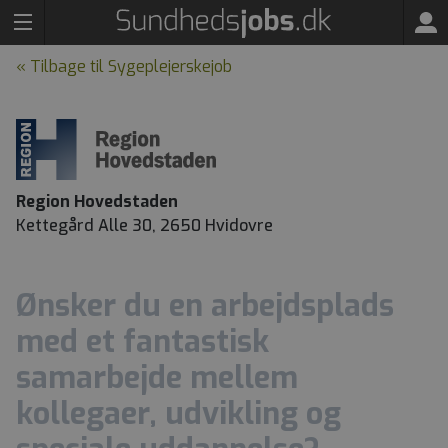
« Tilbage til Sygeplejerskejob
Region Hovedstaden
Kettegård Alle 30, 2650 Hvidovre
Ønsker du en arbejdsplads
med et fantastisk
samarbejde mellem
kollegaer, udvikling og