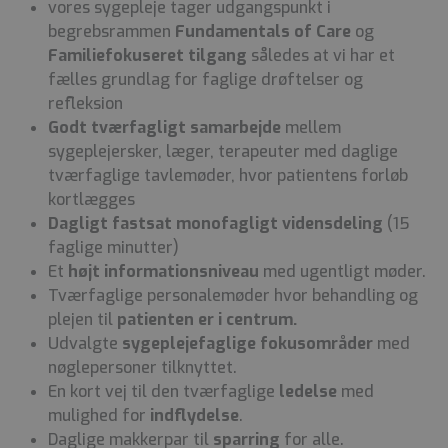
vores sygepleje tager udgangspunkt i
begrebsrammen
Fundamentals of Care
og
Familiefokuseret tilgang
således at vi har et
fælles grundlag for faglige drøftelser og
refleksion
Godt tværfagligt samarbejde
mellem
sygeplejersker, læger, terapeuter med daglige
tværfaglige tavlemøder, hvor patientens forløb
kortlægges
Dagligt fastsat monofagligt vidensdeling
(15
faglige minutter)
Et
højt informationsniveau
med ugentligt møder.
Tværfaglige personalemøder hvor behandling og
plejen til
patienten er i centrum.
Udvalgte
sygeplejefaglige fokusområder
med
nøglepersoner tilknyttet.
En kort vej til den tværfaglige
ledelse
med
mulighed for
indflydelse
.
Daglige makkerpar til
sparring
for alle.