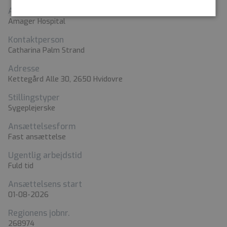
Arbejdssted
Amager Hospital
Kontaktperson
Catharina Palm Strand
Adresse
Kettegård Alle 30, 2650 Hvidovre
Stillingstyper
Sygeplejerske
Ansættelsesform
Fast ansættelse
Ugentlig arbejdstid
Fuld tid
Ansættelsens start
01-08-2026
Regionens jobnr.
268974