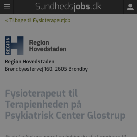
« Tilbage til Fysioterapeutjob
Region Hovedstaden
Brøndbyøstervej 160, 2605 Brøndby
Fysioterapeut til
Terapienheden på
Psykiatrisk Center Glostrup
Er du fagligt engageret og holder du af at motivere til