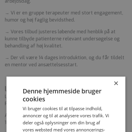
arbejdsdag.
→ Vi er en gruppe terapeuter med stort engagement,
humor og høj faglig bevidsthed.
→ Vores tilbud justeres løbende med henblik på at
kunne tilbyde patienterne relevant undersøgelse og
behandling af høj kvalitet.
→ Der vil være 14 dages introduktion, og du får tildelt
en mentor ved ansættelsesstart.
×
Løn- og ansættelsesvilkår
Denne hjemmeside bruger
Løn i henhold til overenskomst mellem Danske
cookies
Regioner og Danske Fysioterapeuter.
Vi bruger cookies til at tilpasse indhold,
Arbejdstiden ligger primært i dagvagter fra kl. 8.00 –
annoncer og til at analysere vores trafik. Vi
16.00
deler også oplysninger om din brug af
vores websted med vores annoncerings-