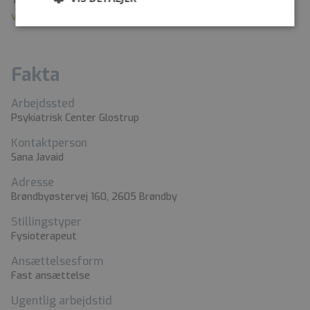
vibeke.tauber@regionh.dk
Fakta
Arbejdssted
Psykiatrisk Center Glostrup
Kontaktperson
Sana Javaid
Adresse
Brøndbyøstervej 160, 2605 Brøndby
Stillingstyper
Fysioterapeut
Ansættelsesform
Fast ansættelse
Ugentlig arbejdstid