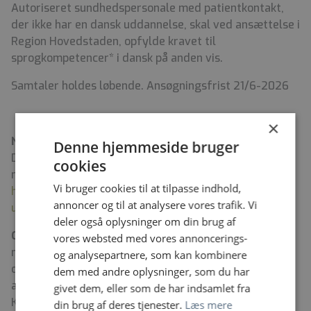
Autoriseret sundhedspersonale med patientkontakt,
der ikke har en dansk uddannelse, skal ved ansættelse i
Region Hovedstaden, opfylde kravet til
sprogkompetencer* i dansk på anden vis.
Samtaler holdes løbende. Ansøgningsfrist 21/6-2026
×
Nysgerrig på jobbet og livet på øen
Denne hjemmeside bruger
Du kan møde nogle af vores medarbejdere her og læse
cookies
mere om vores strategi, særkende og livet på øen:
Vi bruger cookies til at tilpasse indhold,
https://www.bornholmshospital.dk/job-og-
annoncer og til at analysere vores trafik. Vi
uddannelse/Sider/default.aspx
deler også oplysninger om din brug af
Om livet på Bornholm:
Bornholm er på mange måder
vores websted med vores annoncerings-
noget særligt. Vi har vandfald, klipper, havets brusen
og analysepartnere, som kan kombinere
og det fineste sand. Alt sammen inden for kort
dem med andre oplysninger, som du har
afstand. Vi nyder øens mange kvalitetsfulde råvarer.
givet dem, eller som de har indsamlet fra
Kultur- og fritidslivet markerer sig med musik- og
din brug af deres tjenester.
Læs mere