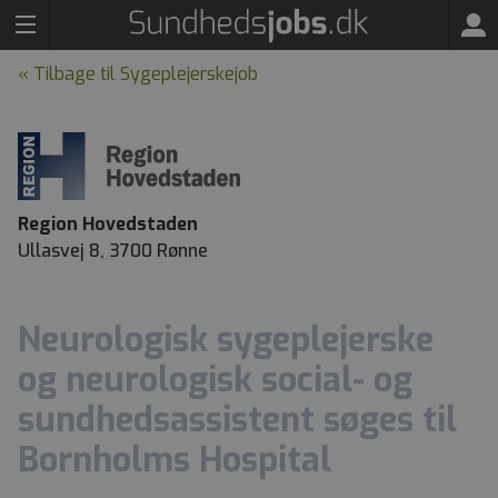
« Tilbage til Sygeplejerskejob
Region Hovedstaden
Ullasvej 8, 3700 Rønne
Neurologisk sygeplejerske
og neurologisk social- og
sundhedsassistent søges til
Bornholms Hospital