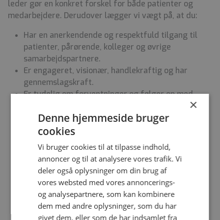
leder gør en konkret forskel for både patienter og
medarbejdere. Derudover lægger vi vægt på, at du:
Har en anerkendende og respektfuld tilgang til
patienter, pårørende, kolleger og øvrige
samarbejdspartnere.
Er engageret, visionær, handlekraftig og har
gennemslagskraft.
Er tydelig om forventninger og følger op med
×
konstruktiv feedback.
Denne hjemmeside bruger
Understøtter god trivsel og kommunikation i
cookies
teamet.
Formår at involvere og motivere medarbejdere,
Vi bruger cookies til at tilpasse indhold,
samt skabe resultater indenfor centrets og
annoncer og til at analysere vores trafik. Vi
teamets indsatsområder.
deler også oplysninger om din brug af
Har psykoterapeutisk erfaring – gerne inden for
vores websted med vores annoncerings-
kognitiv adfærdsterapi eller beslægtede
og analysepartnere, som kan kombinere
retninger.
dem med andre oplysninger, som du har
Evner at skabe struktur, retning og ro i komplekse
givet dem, eller som de har indsamlet fra