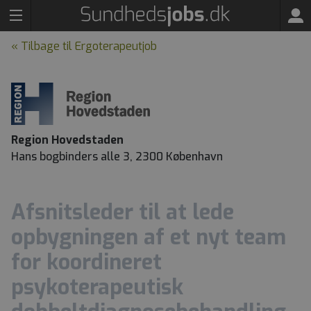
« Tilbage til Ergoterapeutjob
Region Hovedstaden
Hans bogbinders alle 3, 2300 København
Afsnitsleder til at lede
opbygningen af et nyt team
for koordineret
psykoterapeutisk