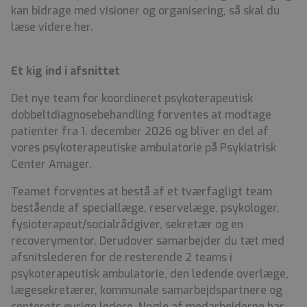
kan bidrage med visioner og organisering, så skal du
læse videre her.
Et kig ind i afsnittet
Det nye team for koordineret psykoterapeutisk
dobbeltdiagnosebehandling forventes at modtage
patienter fra 1. december 2026 og bliver en del af
vores psykoterapeutiske ambulatorie på Psykiatrisk
Center Amager.
Teamet forventes at bestå af et tværfagligt team
bestående af speciallæge, reservelæge, psykologer,
fysioterapeut/socialrådgiver, sekretær og en
recoverymentor. Derudover samarbejder du tæt med
afsnitslederen for de resterende 2 teams i
psykoterapeutisk ambulatorie, den ledende overlæge,
lægesekretærer, kommunale samarbejdspartnere og
centerets øvrige ledere. Nogle af medarbejderne har