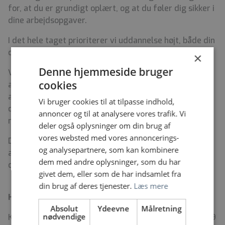
for, at du er grundigt oplært, og at du føler dig sikker i
dine arbejdsopgaver.
I det hele taget prioriterer vi uddannelse højt, både din
og de studerende vi har i afdelingen.
×
Denne hjemmeside bruger
Vi er kendt for at have højt til loftet, og at vi tager os
cookies
af hinanden. Det betyder blandet andet, at vi har kort
afstand mellem ledelse og medarbejdere, og vi synes,
Vi bruger cookies til at tilpasse indhold,
det er spændende at afprøve nye ideer fra
annoncer og til at analysere vores trafik. Vi
medarbejderne.
deler også oplysninger om din brug af
vores websted med vores annoncerings-
Det betyder også, at vi gør os umage, når vi laver
og analysepartnere, som kan kombinere
arbejds- og ferieplaner, så det passer bedst muligt til
dem med andre oplysninger, som du har
den enkeltes familie / fritid.
givet dem, eller som de har indsamlet fra
din brug af deres tjenester.
Læs mere
Hvem er vi?
Absolut
Ydeevne
Målretning
nødvendige
Klinisk Biokemisk Afsnit er akkrediteret efter ISO 15189