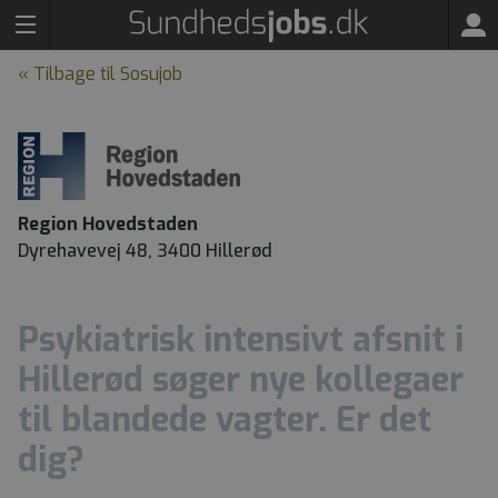
« Tilbage til Sosujob
Region Hovedstaden
Dyrehavevej 48, 3400 Hillerød
Psykiatrisk intensivt afsnit i
Hillerød søger nye kollegaer
til blandede vagter. Er det
dig?