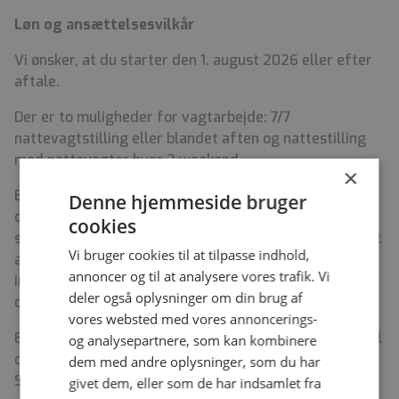
Løn og ansættelsesvilkår
Vi ønsker, at du starter den 1. august 2026 eller efter
aftale.
Der er to muligheder for vagtarbejde: 7/7
nattevagtstilling eller blandet aften og nattestilling
med nattevagter hver 2 weekend.
×
Er du uddannet social- og sunhedsassistent ansættes
Denne hjemmeside bruger
du i henhold til overenskomst for social- og
cookies
sundhedspersonale. Du er under ansættelsen omfattet
Vi bruger cookies til at tilpasse indhold,
af den til enhver tid gældende arbejdstidsaftale
annoncer og til at analysere vores trafik. Vi
indgået mellem Regionernes Lønnings- og Takstnævn
deler også oplysninger om din brug af
og FOA.
vores websted med vores annoncerings-
Er du uddannet sygeplejerske ansættes du i henhold til
og analysepartnere, som kan kombinere
overenskomst for ikke-ledende personale på
dem med andre oplysninger, som du har
Sundhedskartellets område. Du er under ansættelsen
givet dem, eller som de har indsamlet fra