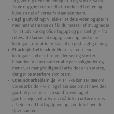
Vi giver dig den nødvendige tid og støtte, så
du
føler dig godt rustet til at træde ind i rollen og
blive en del af vores
fantastiske team.
Faglig udvikling:
Vi elsker at dele viden og sparre
med hinanden! Hos os
får du masser af muligheder
for at udvikle dig både fagligt og personligt –
fra
relevante kurser til daglig sparring med dine
kollegaer, der altid er klar
til en god faglig dialog.
Et arbejdsfællesskab:
Her er vi mere end
kollegaer – vi er et team, der
ser og støtter
hinanden. Vi værdsætter alle personligheder og
mener, at
mangfoldighed i arbejdet er en styrke,
der gør os stærkere som team.
Et sundt arbejdsmiljø
: Vi er ikke kun seriøse om
vores arbejde – vi er
også seriøse om at have det
godt. Vi prioriterer en sund trivsel og et
godt
arbejdsmiljø, hvor vi både kan udføre vores
arbejde med høj faglighed og
samtidig have det
sjovt sammen.