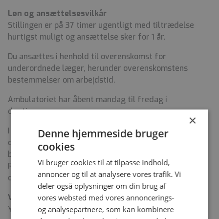
Løn og ansættelsesvilkår
Stillingen er på 37 timer ugentligt med tiltrædelse
hurtigst muligt og ansættelse sker for 1 år.
Du ansættes i henhold til overenskomst for
underordnede læger, herunder overenskomstens
bestemmelser om arbejdstid.
Ambulatoriet har åbent mandag til fredag i
dagtimerne.
×
I henhold til lovkrav skal du ved ansættelse på Børne-
Denne hjemmeside bruger
og Ungdomspsykiatrisk Center forevise ren
cookies
børneattest. Center for HR indhenter attesten hos
Vi bruger cookies til at tilpasse indhold,
Rigspolitiet med samtykke fra dig, når de udarbejder
annoncer og til at analysere vores trafik. Vi
dit ansættelsesbrev.
deler også oplysninger om din brug af
Vil du vide mere?
vores websted med vores annoncerings-
Yderligere oplysninger kan fås hos afsnitsledende
og analysepartnere, som kan kombinere