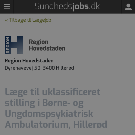
« Tilbage til Lægejob
Region Hovedstaden
Dyrehavevej 50, 3400 Hillerød
Læge til uklassificeret
stilling i Børne- og
Ungdomspsykiatrisk
Ambulatorium, Hillerød