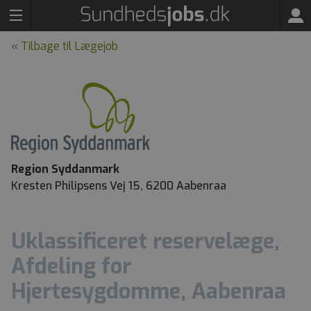
« Tilbage til Lægejob
Region Syddanmark
Kresten Philipsens Vej 15, 6200 Aabenraa
Uklassificeret reservelæge,
Afdeling for
Hjertesygdomme, Aabenraa