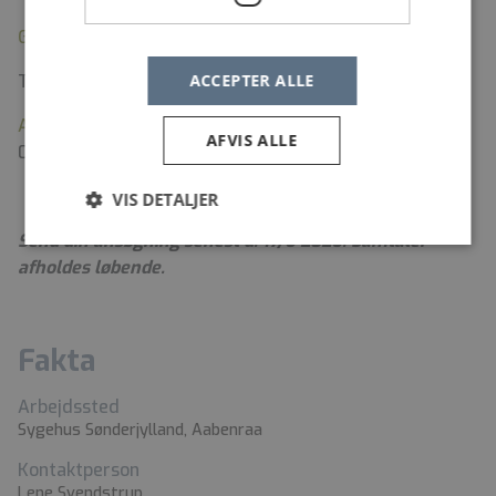
Ghassan.jadou@rsyd.dk
, telefon: 4278 8489
ACCEPTER ALLE
TR for yngre læger: Alexander Schade Christiansen
Alexander.schade.christiansen@rsyd.dk
, tlf: 2627
AFVIS ALLE
0726
VIS DETALJER
Send din ansøgning senest d. 17/6 2026. Samtaler
afholdes løbende.
Fakta
Arbejdssted
Sygehus Sønderjylland, Aabenraa
Kontaktperson
Lene Svendstrup