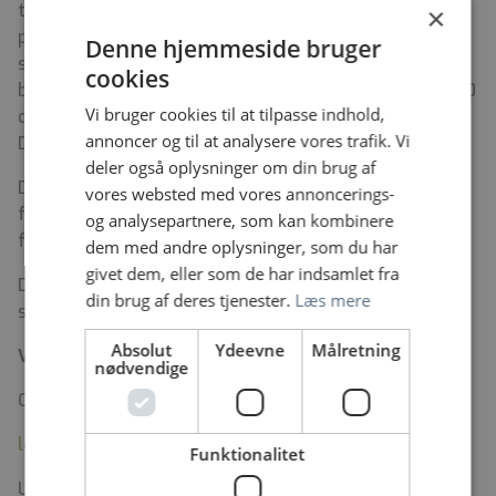
tilstedeværelsesvagt i et 9-10 skiftet rul. Du vil
×
primært se kardiologiske patienter i vagten, i tæt
Denne hjemmeside bruger
samarbejde med kardiologisk bagvagt. Kardiologisk
cookies
bagvagt har tilstedeværelsesvagt fra kl. 08.00 – 21.00
Vi bruger cookies til at tilpasse indhold,
og boligvagt med 30. min. tilkald fra 21.00 – 08.00.
annoncer og til at analysere vores trafik. Vi
Døgnet rundt er FAM bagvagt i tilstedeværelsesvagt.
deler også oplysninger om din brug af
Der er på Sygehus Sønderjylland en veletableret
vores websted med vores annoncerings-
forskningsenhed, med mulighed for deltagelse i
og analysepartnere, som kan kombinere
forskningsprojekter.
dem med andre oplysninger, som du har
givet dem, eller som de har indsamlet fra
Der er mulighed for at leje næsten nye lægeboliger,
din brug af deres tjenester.
Læs mere
som ligger i gåafstand til sygehuset.
Absolut
Ydeevne
Målretning
Vil du vide mere:
nødvendige
Cheflæge Lene Svendstrup Christensen
lene.svendstrup@rsyd.dk
, telefon: 7997 6420
Funktionalitet
Uddannelsesansvarlig overlæge Ghassan Jadou