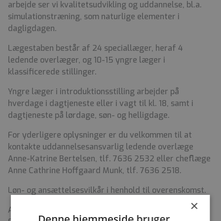
arbejde ser vi kvalitetsudvikling og uddannelse, bl.a.
simulationstræning, som naturlige elementer i
dagligdagen.
Lægestaben består af 24 speciallæger, heraf 4
ledende overlæger, og 10-15 yngre læger i
klassificerede stillinger.
Yngre læger i introduktionsstilling arbejder på
hverdage i dagtjeneste eller i vagt til kl. 18, samt i
dagtjeneste på lørdage, søn- og helligdage.
For yderligere oplysninger er du velkommen til at
kontakte uddannelsesansvarlig ledende overlæge
Anne-Katrine Bertelsen, tlf. 7636 2532 eller cheflæge
Anne Cathrine Hoffgaard Munk, tlf. 7636 2518.
Løn- og ansættelsesvilkår i henhold til overenskomst.
×
Ansøgningsfrist er mandag den 3. august 2026.
Denne hjemmeside bruger