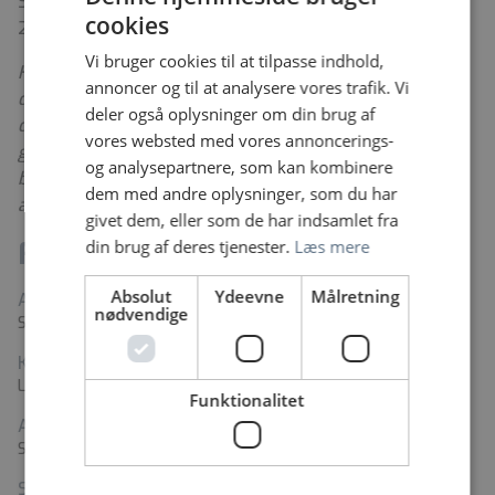
Samtaler forventes afholdt onsdag den 19. august
cookies
2026.
Vi bruger cookies til at tilpasse indhold,
Kvindesygdomme og fødsler på Kolding Sygehus er en
annoncer og til at analysere vores trafik. Vi
del af Sygehus Lillebælt. Afdelingen varetager
deler også oplysninger om din brug af
diagnostik, behandling og pleje inden for både
vores websted med vores annoncerings-
gynækologiske sygdomme samt graviditet, fødsel og
og analysepartnere, som kan kombinere
barsel. Vi har årligt ca. 3.200 fødsler, ca. 55.000
dem med andre oplysninger, som du har
ambulatoriebesøg samt en høj operativ aktivitet.
givet dem, eller som de har indsamlet fra
Fakta
din brug af deres tjenester.
Læs mere
Absolut
Ydeevne
Målretning
Arbejdssted
nødvendige
Sygehus Lillebælt, Kolding Sygehus
Kontaktperson
Lene Feldstedt
Funktionalitet
Adresse
Sygehusvej 24, 6000 Kolding
Stillingstype