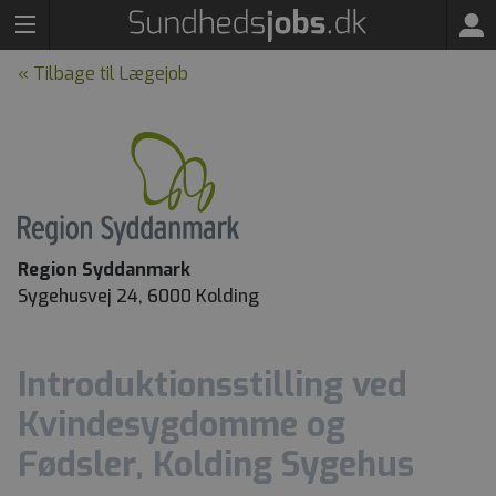
« Tilbage til Lægejob
Region Syddanmark
Sygehusvej 24, 6000 Kolding
Introduktionsstilling ved
Kvindesygdomme og
Fødsler, Kolding Sygehus