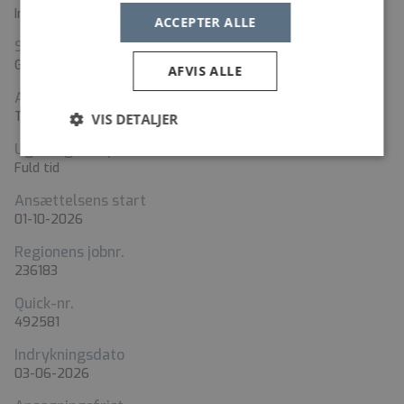
Introduktionsstilling
ACCEPTER ALLE
Speciale
Gynækologi og obstetrik
AFVIS ALLE
Ansættelsesform
Tidsbegrænset periode
VIS DETALJER
Ugentlig arbejdstid
Fuld tid
Ansættelsens start
01-10-2026
Regionens jobnr.
236183
Quick-nr.
492581
Indrykningsdato
03-06-2026