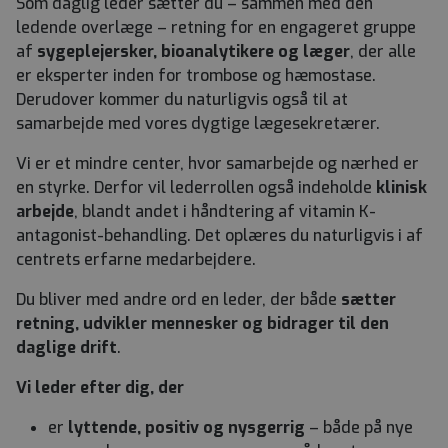
Som daglig leder sætter du – sammen med den
ledende overlæge – retning for en engageret gruppe
af
sygeplejersker, bioanalytikere og læger
, der alle
er eksperter inden for trombose og hæmostase.
Derudover kommer du naturligvis også til at
samarbejde med vores dygtige lægesekretærer.
Vi er et mindre center, hvor samarbejde og nærhed er
en styrke. Derfor vil lederrollen også indeholde
klinisk
arbejde
, blandt andet i håndtering af vitamin K-
antagonist-behandling. Det oplæres du naturligvis i af
centrets erfarne medarbejdere.
Du bliver med andre ord en leder, der både
sætter
retning, udvikler mennesker og bidrager til den
daglige drift
.
Vi leder efter dig, der
er
lyttende, positiv og nysgerrig
– både på nye