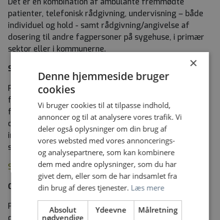
Det er en kombination af ambulante fremmødte
patienter, telefonisk rådgivning, undervisning – både
individuel og hold - samt rådgivning/angivelse af
dosering til andre fagpersoner på sygehuse, i primær
sektor eller i kommunerne.
×
Startløn
Denne hjemmeside bruger
cookies
Regionen er forpligtet til at oplyse dig om startlønnen
for stillingen. Du får oplyst grundløn, centralt
Vi bruger cookies til at tilpasse indhold,
fastsatte tillæg og pension i den relevante
annoncer og til at analysere vores trafik. Vi
overenskomst. Udover startlønnen, kan lønnen
deler også oplysninger om din brug af
indeholde eventuelt forhandlede tillæg afhængigt af
vores websted med vores annoncerings-
stillingen, dine erfaringer og kvalifikationer.
og analysepartnere, som kan kombinere
dem med andre oplysninger, som du har
Se startlønnen på regionens hjemmeside
givet dem, eller som de har indsamlet fra
Om Midt- og Vestsjællands Hospital
din brug af deres tjenester.
Læs mere
På Midt- og Vestsjællands Hospital arbejder vi hver
Absolut
Ydeevne
Målretning
nødvendige
dag for at fremme det sunde liv ved at forebygge og