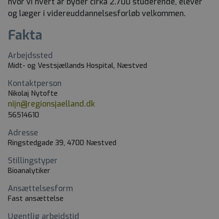
hvor vi hvert år byder cirka 2.700 studerende, elever
og læger i videreuddannelsesforløb velkommen.
Fakta
Arbejdssted
Midt- og Vestsjællands Hospital, Næstved
Kontaktperson
Nikolaj Nytofte
nijn@regionsjaelland.dk
56514610
Adresse
Ringstedgade 39, 4700 Næstved
Stillingstyper
Bioanalytiker
Ansættelsesform
Fast ansættelse
Ugentlig arbejdstid