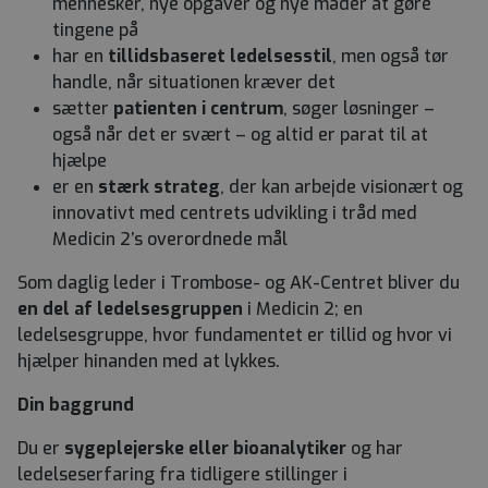
mennesker, nye opgaver og nye måder at gøre
tingene på
har en
tillidsbaseret ledelsesstil
, men også tør
handle, når situationen kræver det
sætter
patienten i centrum
, søger løsninger –
også når det er svært – og altid er parat til at
hjælpe
er en
stærk strateg
, der kan arbejde visionært og
innovativt med centrets udvikling i tråd med
Medicin 2’s overordnede mål
Som daglig leder i Trombose- og AK-Centret bliver du
en del af ledelsesgruppen
i Medicin 2; en
ledelsesgruppe, hvor fundamentet er tillid og hvor vi
hjælper hinanden med at lykkes.
Din baggrund
Du er
sygeplejerske eller bioanalytiker
og har
ledelseserfaring fra tidligere stillinger i