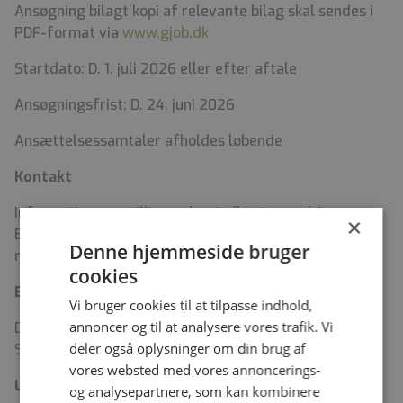
Ansøgning bilagt kopi af relevante bilag skal sendes i
PDF-format via
www.gjob.dk
Startdato: D. 1. juli 2026 eller efter aftale
Ansøgningsfrist: D. 24. juni 2026
Ansættelsessamtaler afholdes løbende
Kontakt
Information om stillingen kan indhentes ved Ann
×
Birkekær Kjeldsen på tlf. (+299) 547516 eller på e-
Denne hjemmeside bruger
mail: ABKJ@PEQQIK.GL
cookies
Bolig
Vi bruger cookies til at tilpasse indhold,
annoncer og til at analysere vores trafik. Vi
Der anvises bolig efter de i Det Grønlandske
deler også oplysninger om din brug af
Sundhedsvæsen til enhver tid gældende regler.
vores websted med vores annoncerings-
Løn og ansættelse
og analysepartnere, som kan kombinere