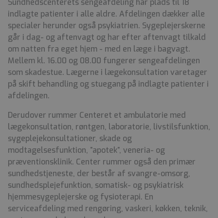
Sundhedscenterets sengeafdeling har plads til 18
indlagte patienter i alle aldre. Afdelingen dækker alle
specialer herunder også psykiatrien. Sygeplejerskerne
går i dag- og aftenvagt og har efter aftenvagt tilkald
om natten fra eget hjem - med en læge i bagvagt.
Mellem kl. 16.00 og 08.00 fungerer sengeafdelingen
som skadestue. Lægerne i lægekonsultation varetager
på skift behandling og stuegang på indlagte patienter i
afdelingen.
Derudover rummer Centeret et ambulatorie med
lægekonsultation, røntgen, laboratorie, livstilsfunktion,
sygeplejekonsultationer, skade og
modtagelsesfunktion, ”apotek”, veneria- og
præventionsklinik. Center rummer også den primær
sundhedstjeneste, der består af svangre-omsorg,
sundhedsplejefunktion, somatisk- og psykiatrisk
hjemmesygeplejerske og fysioterapi. En
serviceafdeling med rengøring, vaskeri, køkken, teknik,