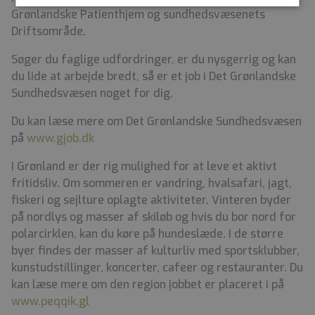
Grønlandske Patienthjem og sundhedsvæsenets
Driftsområde.
Søger du faglige udfordringer, er du nysgerrig og kan
du lide at arbejde bredt, så er et job i Det Grønlandske
Sundhedsvæsen noget for dig.
Du kan læse mere om Det Grønlandske Sundhedsvæsen
på
www.gjob.dk
I Grønland er der rig mulighed for at leve et aktivt
fritidsliv. Om sommeren er vandring, hvalsafari, jagt,
fiskeri og sejlture oplagte aktiviteter. Vinteren byder
på nordlys og masser af skiløb og hvis du bor nord for
polarcirklen, kan du køre på hundeslæde. I de større
byer findes der masser af kulturliv med sportsklubber,
kunstudstillinger, koncerter, cafeer og restauranter. Du
kan læse mere om den region jobbet er placeret i på
www.peqqik.gl