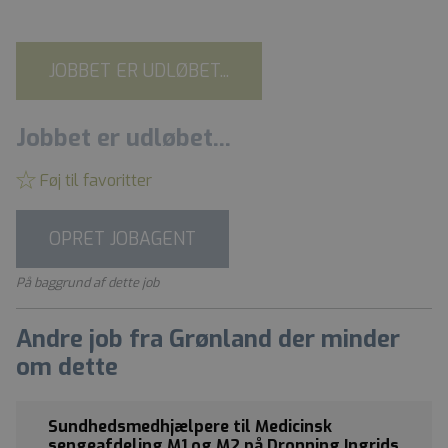
JOBBET ER UDLØBET...
Jobbet er udløbet...
Føj til favoritter
OPRET JOBAGENT
På baggrund af dette job
Andre job fra Grønland der minder
om dette
Sundhedsmedhjælpere til Medicinsk
sengeafdeling M1 og M2 på Dronning Ingrids