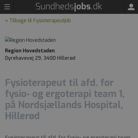
« Tilbage til Fysioterapeutjob
Region Hovedstaden
Dyrehavevej 29, 3400 Hillerød
Fysioterapeut til afd. for
fysio- og ergoterapi team 1,
på Nordsjællands Hospital,
Hillerød
Fysioterapeut til afd. for fysio- og ergoterapi team