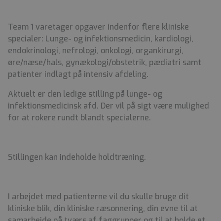
Team 1 varetager opgaver indenfor flere kliniske
specialer: Lunge- og infektionsmedicin, kardiologi,
endokrinologi, nefrologi, onkologi, organkirurgi,
øre/næse/hals, gynækologi/obstetrik, pædiatri samt
patienter indlagt på intensiv afdeling.
Aktuelt er den ledige stilling på lunge- og
infektionsmedicinsk afd. Der vil på sigt være mulighed
for at rokere rundt blandt specialerne.
Stillingen kan indeholde holdtræning.
I arbejdet med patienterne vil du skulle bruge dit
kliniske blik, din kliniske ræsonnering, din evne til at
samarbejde på tværs af faggrupper og til at holde et