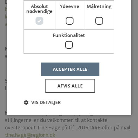
Du kan læse mere om os på
Absolut
Ydeevne
Målretning
https://www.nordsjaellandshospital.dk/afdelinger-og-
nødvendige
klinikker/fysioterapi-og-ergoterapi-
afdeling/Sider/default.aspx
Funktionalitet
Kan du se dig selv i ovenstående, er det måske dig vi
søger, og vi glæder os til at høre fra dig!
ACCEPTER ALLE
Send din ansøgning med vedlagt CV, ved at benytte
AFVIS ALLE
linket på denne side.
VIS DETALJER
Har du behov for yderligere oplysninger om
stillingerne, er du velkommen til at kontakte
overterapeut Tine Hage på tlf. 20150448 eller på mail
tine.hage@regionh.dk