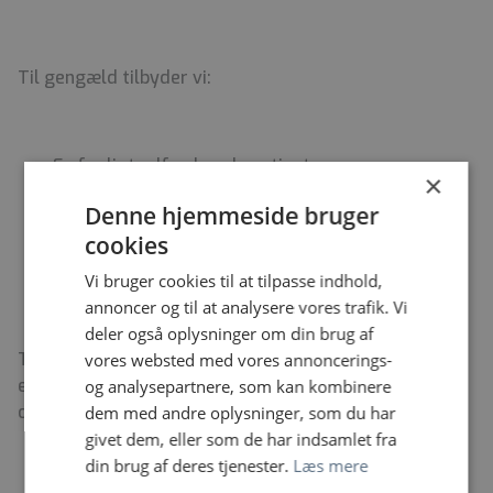
Til gengæld tilbyder vi:
En fagligt udfordrende patientgruppe.
×
Intern faglig udvikling og sparring.
Denne hjemmeside bruger
Aktive, engagerede og positive kolleger.
cookies
Et godt arbejdsmiljø, hvor vi lægger vægt på
åbenhed, fleksibilitet og plads til den enkelte.
Vi bruger cookies til at tilpasse indhold,
annoncer og til at analysere vores trafik. Vi
deler også oplysninger om din brug af
Team 1 i Hillerød består af 20 fysioterapeuter og 3
vores websted med vores annoncerings-
ergoterapeuter, en sekretær, en husassistent og en
og analysepartnere, som kan kombinere
overterapeut.
dem med andre oplysninger, som du har
givet dem, eller som de har indsamlet fra
din brug af deres tjenester.
Læs mere