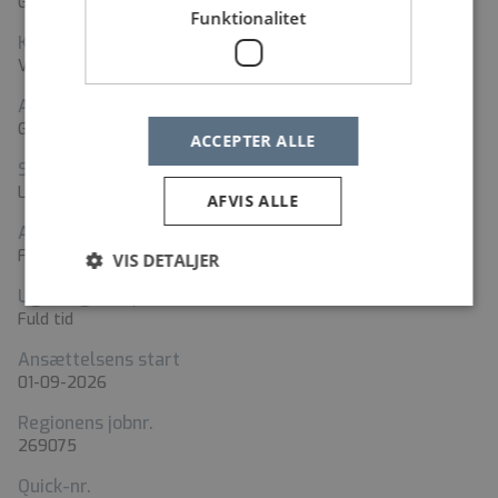
Gentofte Hospital
Funktionalitet
Kontaktperson
Vivian Gram
Adresse
Gentofte Hospitalsvej 8, 2. sal, 2900 Hellerup
ACCEPTER ALLE
Stillingstyper
Lægesekretær
AFVIS ALLE
Ansættelsesform
Fast ansættelse
VIS DETALJER
Ugentlig arbejdstid
Fuld tid
Ansættelsens start
01-09-2026
Regionens jobnr.
269075
Quick-nr.