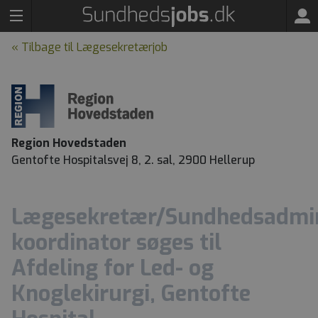
« Tilbage til Lægesekretærjob
Region Hovedstaden
Gentofte Hospitalsvej 8, 2. sal, 2900 Hellerup
Lægesekretær/Sundhedsadmin
koordinator søges til
Afdeling for Led- og
Knoglekirurgi, Gentofte