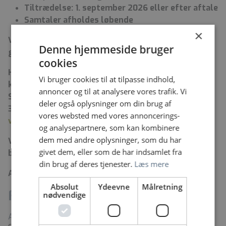
Tiltrædelse: 1. september 2026 eller efter aftale
Samtaler afholdes løbende
×
Vil du være med? Der er altid kaffe på kanden, så kig
Denne hjemmeside bruger
gerne forbi…
cookies
Har du spørgsmål, er du meget velkommen til at
Vi bruger cookies til at tilpasse indhold,
kontakte:
annoncer og til at analysere vores trafik. Vi
Sundhedsadministrativ leder Vivian Gram
deler også oplysninger om din brug af
38 67 23 86
vores websted med vores annoncerings-
vivian.gram.01@regionh.dk
og analysepartnere, som kan kombinere
dem med andre oplysninger, som du har
Vi glæder os til at høre fra dig – og til måske at
givet dem, eller som de har indsamlet fra
byde dig velkommen som vores nye kollega.
din brug af deres tjenester.
Læs mere
Ansøgningsfrist: 29. juni 2026, kl. 12.00.
Absolut
Ydeevne
Målretning
Fakta
nødvendige
Arbejdssted