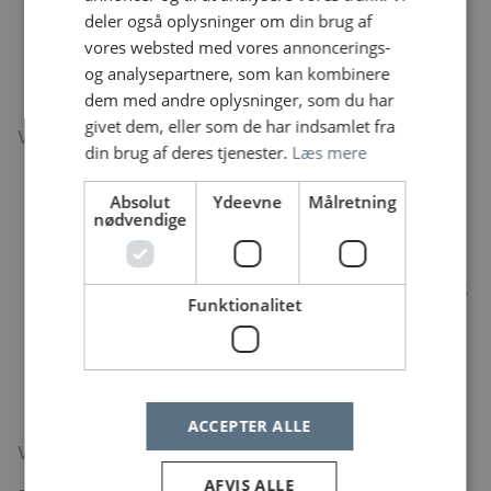
flerfaglige samarbejde.
deler også oplysninger om din brug af
Ønsker at bidrage med sine højt specialiserede
vores websted med vores annoncerings-
psykologfaglig viden og fungere som faglig
og analysepartnere, som kan kombinere
sparringspartner i teamet.
dem med andre oplysninger, som du har
givet dem, eller som de har indsamlet fra
Vi tilbyder:
din brug af deres tjenester.
Læs mere
Et meningsfuldt og fagligt spændende arbejde
Absolut
Ydeevne
Målretning
Engagerede og fagligt dygtige kollegaer
nødvendige
Indflydelse og ansvar i opgaveløsningen
Supervision
Gode muligheder for fortsat kompetenceudvikling
Funktionalitet
Muligheder for at bidrage ind i udviklingen af og
implementering af behandlingsindsatsen og
udviklingsprojekter
ACCEPTER ALLE
Vil du vide mere?
AFVIS ALLE