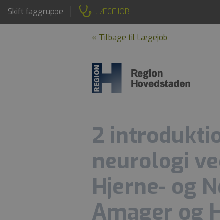
Skift faggruppe
LÆGEJOB
« Tilbage til Lægejob
2 introduktio
neurologi ve
Hjerne- og 
Amager og H