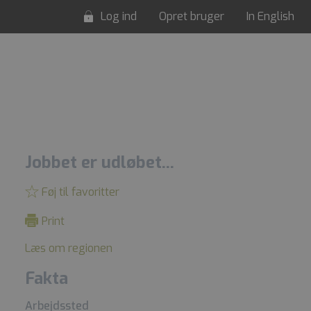
Log ind
Opret bruger
In English
Jobbet er udløbet...
Føj til favoritter
Print
Læs om regionen
Fakta
Arbejdssted