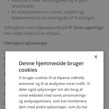
Fokus på trivsel, arbejdsglæde og et godt
arbejdsmiljø
En arbejdsplads hvor humor, respekt og
hjælpsomhed er en naturlig del af hverdagen
Stillingen er som udgangspunkt på
37 timer ugentligt
,
men andet timetal kan aftales.
Yderligere oplysninger
Yderligere oplysninger kan fås ved henvendelse til
×
konstitueret oversygeplejerske Marianne Norrild
Denne hjemmeside bruger
Warming på telefon 2112 73 77.
cookies
Ansøgning
Vi bruger cookies til at tilpasse indhold,
annoncer og til at analysere vores trafik. Vi
Tiltrædelse:
1. september 2026
deler også oplysninger om din brug af
Ansøgningsfrist:
25. juni 2026
vores websted med vores annoncerings-
og analysepartnere, som kan kombinere
Der afholdes ansættelsessamtaler løbende, så send
dem med andre oplysninger, som du har