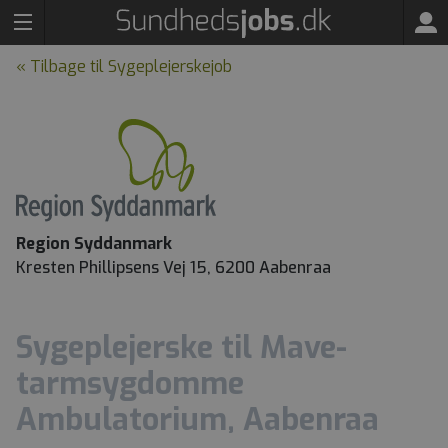
« Tilbage til Sygeplejerskejob
Region Syddanmark
Kresten Phillipsens Vej 15, 6200 Aabenraa
Sygeplejerske til Mave-
tarmsygdomme
Ambulatorium, Aabenraa