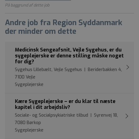
På baggrund af dette job
Andre job fra Region Syddanmark
der minder om dette
Medicinsk Sengeafsnit, Vejle Sygehus, er du
sygeplejerske er denne stilling måske noget
for dig?
Sygehus Lillebælt, Vejle Sygehus | Beriderbakken 4,
7100 Vejle
Sygeplejerske
Kære Sygeplejerske – er du klar til næste
kapitel i dit arbejdsliv?
Sociale- og Socialpsykiatriske tilbud | Syrenvej 18,
7080 Børkop
Sygeplejerske