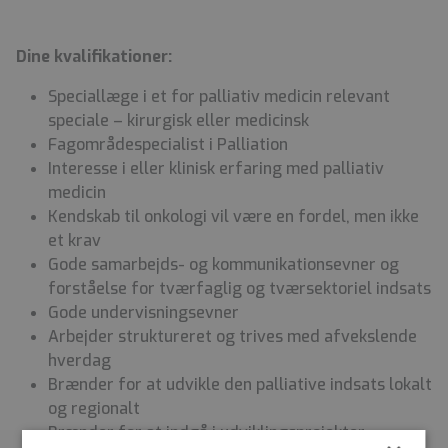
Dine kvalifikationer:
Speciallæge i et for palliativ medicin relevant
speciale – kirurgisk eller medicinsk
Fagområdespecialist i Palliation
Interesse i eller klinisk erfaring med palliativ
medicin
Kendskab til onkologi vil være en fordel, men ikke
et krav
Gode samarbejds- og kommunikationsevner og
forståelse for tværfaglig og tværsektoriel indsats
Gode undervisningsevner
Arbejder struktureret og trives med afvekslende
hverdag
Brænder for at udvikle den palliative indsats lokalt
og regionalt
Brænder for at indgå i udviklingsprojekter