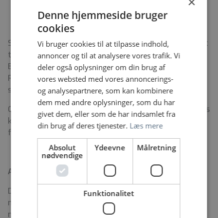
×
indenfor palliativ medicin
Denne hjemmeside bruger
cookies
Såfremt du finder ovenstående interessant og har lyst
Vi bruger cookies til at tilpasse indhold,
til at være med til at udvikle Team for Lindrende
annoncer og til at analysere vores trafik. Vi
Behandling og den palliative indsats ved
deler også oplysninger om din brug af
Regionshospital Nordjylland, vil vi opfordre dig til at
vores websted med vores annoncerings-
søge stillingen.
og analysepartnere, som kan kombinere
dem med andre oplysninger, som du har
Ovenstående kvalifikationer vægtes højt, og mange års
givet dem, eller som de har indsamlet fra
klinisk erfaring som speciallæge er ikke en
din brug af deres tjenester.
Læs mere
forudsætning for at komme i betragtning til stillingen.
Absolut
Ydeevne
Målretning
nødvendige
Ansættelsesforhold:
Der er som udgangspunkt tale om en fuldtidsstilling,
Funktionalitet
men deltidsansættelse kan komme på tale efter
nærmere aftale, såfremt du for eksempel ønsker at