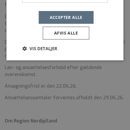
fortsætte med arbejde i almen praksis eller lignende.
Der er mulighed for at indgå i den fælles regionale
ACCEPTER ALLE
telefoniske palliative beredskabsvagt efter en lang
oplæringsperiode.
AFVIS ALLE
Det vil være en fordel, hvis du har egen bil, og kørsel til
VIS DETALJER
patienternes hjem eller hospice afregnes på
nuværende tidspunkt til høj takst.
Løn- og ansættelsesforhold efter gældende
overenskomst.
Ansøgningsfrist er den 22.06.26.
Ansættelsessamtaler forventes afholdt den 29.06.26.
Om Region Nordjylland