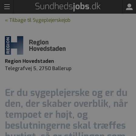
« Tilbage til Sygeplejerskejob
Region Hovedstaden
Telegrafvej 5, 2750 Ballerup
Er du sygeplejerske og er du
den, der skaber overblik, når
tempoet er højt, og
beslutningerne skal træffes