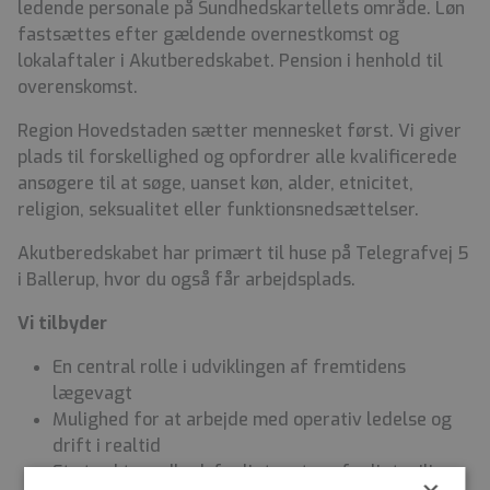
ledende personale på Sundhedskartellets område. Løn
fastsættes efter gældende overnestkomst og
lokalaftaler i Akutberedskabet. Pension i henhold til
overenskomst.
Region Hovedstaden sætter mennesket først. Vi giver
plads til forskellighed og opfordrer alle kvalificerede
ansøgere til at søge, uanset køn, alder, etnicitet,
religion, seksualitet eller funktionsnedsættelser.
Akutberedskabet har primært til huse på Telegrafvej 5
i Ballerup, hvor du også får arbejdsplads.
Vi
tilbyder
En central rolle i udviklingen af fremtidens
lægevagt
Mulighed for at arbejde med operativ ledelse og
drift i realtid
Et stærkt sundhedsfagligt og tværfagligt miljø