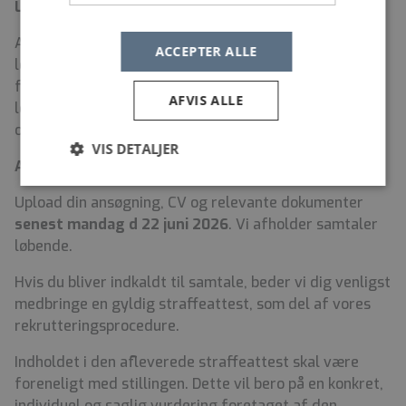
Løn og ansættelsesforhold
Ansættelse sker i henhold til overenskomst for ikke-
ACCEPTER ALLE
ledende personale på Sundhedskartellets område. Løn
fastsættes efter gældende overenskomst og
AFVIS ALLE
lokalaftaler i Akutberedskabet. Pension i henhold til
overenskomst.
VIS DETALJER
Ansøgningsfrist
Upload din ansøgning, CV og relevante dokumenter
senest mandag d 22 juni 2026
. Vi afholder samtaler
løbende.
Hvis du bliver indkaldt til samtale, beder vi dig venligst
medbringe en gyldig straffeattest, som del af vores
rekrutteringsprocedure.
Indholdet i den afleverede straffeattest skal være
foreneligt med stillingen. Dette vil bero på en konkret,
individuel og saglig vurdering foretaget af den