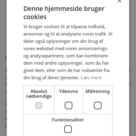
×
Tæt samarbejde med ledelse, læger,
Denne hjemmeside bruger
vagtplanlægning og kvalitetsteam
cookies
Mulighed for faglig og personlig udvikling
En arbejdsplads med et vigtigt samfundsmæssigt
Vi bruger cookies til at tilpasse indhold,
formål
annoncer og til at analysere vores trafik. Vi
Dygtige kolleger med høj faglighed og stort
deler også oplysninger om din brug af
engagement
vores websted med vores annoncerings-
og analysepartnere, som kan kombinere
Om Akuttelefonen 1813
dem med andre oplysninger, som du har
givet dem, eller som de har indsamlet fra
Akuttelefonen 1813 er borgernes indgang til akut hjælp
din brug af deres tjenester.
Læs mere
uden for egen læges åbningstid. Hvert år hjælper vi
hundredtusindvis af borgere med rådgivning, visitation
Absolut
Ydeevne
Målretning
og adgang til den rette behandling.
nødvendige
Vi arbejder hver dag for at sikre, at borgerne får den
rette hjælp på det rette tidspunkt – med høj faglig
kvalitet, stærkt samarbejde og fokus på den samlede
Funktionalitet
borgeroplevelse.