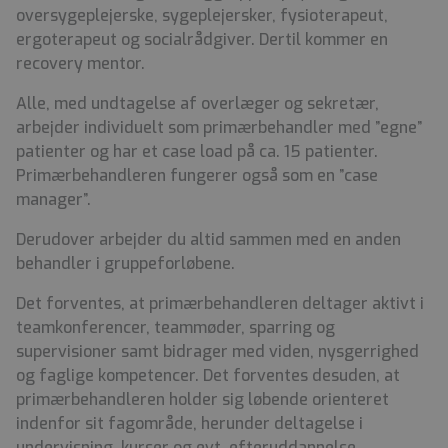
oversygeplejerske, sygeplejersker, fysioterapeut,
ergoterapeut og socialrådgiver. Dertil kommer en
recovery mentor.
Alle, med undtagelse af overlæger og sekretær,
arbejder individuelt som primærbehandler med ”egne”
patienter og har et case load på ca. 15 patienter.
Primærbehandleren fungerer også som en ”case
manager”.
Derudover arbejder du altid sammen med en anden
behandler i gruppeforløbene.
Det forventes, at primærbehandleren deltager aktivt i
teamkonferencer, teammøder, sparring og
supervisioner samt bidrager med viden, nysgerrighed
og faglige kompetencer. Det forventes desuden, at
primærbehandleren holder sig løbende orienteret
indenfor sit fagområde, herunder deltagelse i
undervisning, kurser og evt. efteruddannelse.