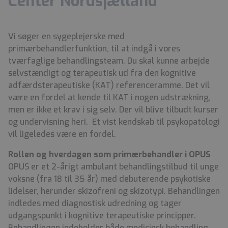
Center Nordsjælland
Vi søger en sygeplejerske med
primærbehandlerfunktion, til at indgå i vores
tværfaglige behandlingsteam. Du skal kunne arbejde
selvstændigt og terapeutisk ud fra den kognitive
adfærdsterapeutiske (KAT) referenceramme. Det vil
være en fordel at kende til KAT i nogen udstrækning,
men er ikke et krav i sig selv. Der vil blive tilbudt kurser
og undervisning heri. Et vist kendskab til psykopatologi
vil ligeledes være en fordel.
Rollen og hverdagen som primærbehandler i OPUS
OPUS er et 2-årigt ambulant behandlingstilbud til unge
voksne (fra 18 til 35 år) med debuterende psykotiske
lidelser, herunder skizofreni og skizotypi. Behandlingen
indledes med diagnostisk udredning og tager
udgangspunkt i kognitive terapeutiske principper.
Behandlingen indeholder både medicinsk behandling,