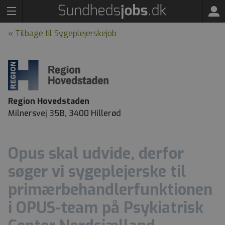
« Tilbage til Sygeplejerskejob
Region Hovedstaden
Milnersvej 35B, 3400 Hillerød
Opus skal udvide, derfor
søger vi sygeplejerske til
primærbehandlerfunktionen
i OPUS-team på Psykiatrisk