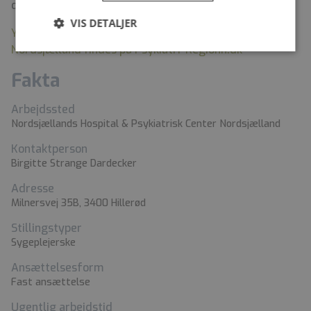
dokumenter sendes online via linket her på siden.
VIS DETALJER
Yderligere oplysninger om Psykiatrisk Center
Nordsjælland findes på Psykiatri-Regionh.dk
Fakta
Arbejdssted
Nordsjællands Hospital & Psykiatrisk Center Nordsjælland
Kontaktperson
Birgitte Strange Dardecker
Adresse
Milnersvej 35B, 3400 Hillerød
Stillingstyper
Sygeplejerske
Ansættelsesform
Fast ansættelse
Ugentlig arbejdstid