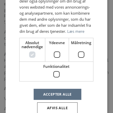
deler også oplysninger om din brug af
er under ansættelsen omfattet af den til enhver tid
vores websted med vores annoncerings-
gældende arbejdstidsaftale indgået mellem
og analysepartnere, som kan kombinere
Regionernes Lønnings- og Takstnævn og Dansk
dem med andre oplysninger, som du har
Sygeplejeråd.
givet dem, eller som de har indsamlet fra
din brug af deres tjenester.
Læs mere
Ambulatoriet har åbent i dagtimerne mandag-fredag
og din arbejdstid vil derfor primært ligge i dette
Absolut
Ydeevne
Målretning
tidsrum.
nødvendige
Ansøgningsprocedure
Hvis du vil vide mere om stillingen, er du velkommen til
Funktionalitet
at kontakte afdelingssygeplejerske Birgitte Dardecker
på tlf. 29 99 78 50 eller overlæge Charlotte Hechmann
på tlf. 38 64 31 68.
Ansøgningsfristen er den 30.6.2026.
ACCEPTER ALLE
Vi forventer at afholde samtaler den 10.7.2026
AFVIS ALLE
Ansøgning, CV, uddannelsesbevis og relevante