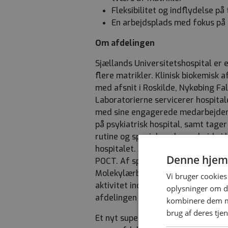
Fleksibilitet og indflydelse p
En arbejdsplads med fokus på 
Om afdelingen
Sjællands Universitetshospital er 
flere matrikler. Klinisk biokemisk 
med afsnit i Roskilde, Nykøbing Fal
Laboratorierne servicerer hospita
med sine engagerede medarbejdere 
på psykiatrisk hospital, samt tager
rutine og special analysearbejde i
hospitalet. Af rutineanalyser kan
Denne hjem
POCT. Af specialanalyser er der bl
Molekylærbiologi, M-komponent-ana
Vi bruger cookies 
aktivitet inden for uddannelse, fo
oplysninger om d
afdelingen årligt ca. 14 millioner 
kombinere dem me
brug af deres tje
Et nyt supersygehus er under opby