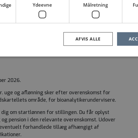
F. Klinisk Biokemi er placeret i en ny
ndige
Ydeevne
Målretning
Fu
ndre laboratoriespecialer i en ny type
vil efter 2028 understøtte den dagsaktivitet
ave, samt understøtte det store samarbejde med
og det tværsektorielle samarbejde.
AFVIS ALLE
ACC
ober 2026.
 pr. uge og aflønning sker efter overenskomst for
skartellets område, for bioanalytikerundervisere.
 dig om startlønnen for stillingen. Du får oplyst
g og pension i den relevante overenskomst. Udover
 eventuelt forhandlede tillæg afhængigt af
ikationer.