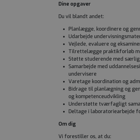
Dine opgaver
Du vil blandt andet:
Planlægge, koordinere og genn
Udarbejde undervisningsmateri
Vejlede, evaluere og eksamine
Tilrettelægge praktikforløb 
Støtte studerende med særlige
Samarbejde med uddannelsesins
undervisere
Varetage koordination og adm
Bidrage til planlægning og ge
og kompetenceudvikling
Understøtte tværfagligt samar
Deltage i laboratoriearbejde fo
Om dig
Vi forestiller os, at du: