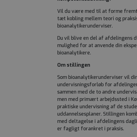
Vil du være med til at forme fremt
tæt kobling mellem teori og praksi
bioanalytikerunderviser.
Du vil blive en del af afdelingens 
mulighed for at anvende din ekspe
bioanalytikere.
Om stillingen
Som bioanalytikerunderviser vil di
undervisningsforløb for afdelingen
sammen med de to andre underviser
men med primært arbejdssted i Køg
praktiske undervisning af de stude
uddannelsesplaner. Stillingen kom
med deltagelse i afdelingens dagli
er fagligt forankret i praksis.