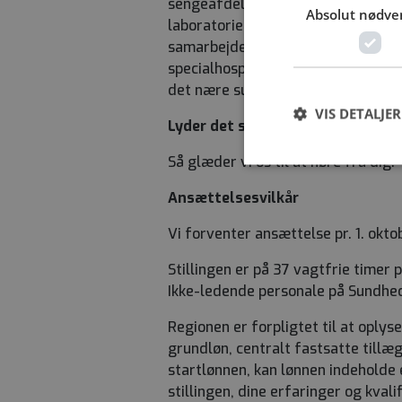
sengeafdelinger i Køge og Nykøbing 
Absolut nødve
laboratoriebygning sammen med 3 a
samarbejde. Roskilde laboratoriet 
specialhospitalet i Roskilde vil h
det nære sundhedsvæsen, praksis 
VIS DETALJER
Lyder det som noget for dig?
Så glæder vi os til at høre fra dig!
Ansættelsesvilkår
Vi forventer ansættelse pr. 1. okt
Stillingen er på 37 vagtfrie timer
Ikke-ledende personale på Sundhed
Regionen er forpligtet til at oplyse
grundløn, centralt fastsatte tillæ
startlønnen, kan lønnen indeholde
stillingen, dine erfaringer og kvalif