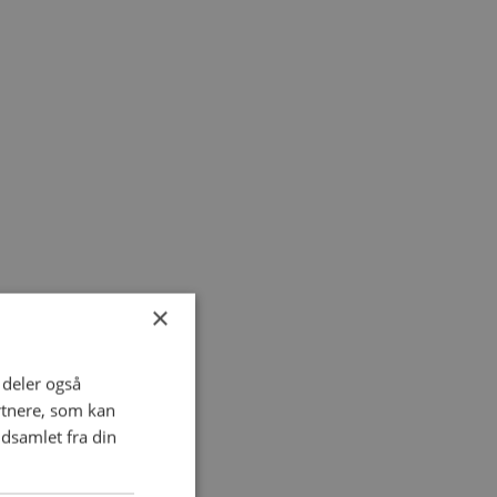
×
i deler også
rtnere, som kan
dsamlet fra din