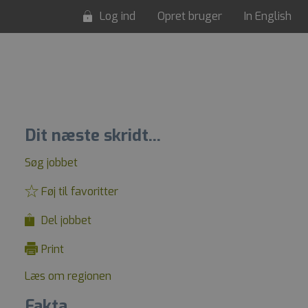
Log ind
Opret bruger
In English
Dit næste skridt...
Søg jobbet
Føj til favoritter
Del jobbet
Print
Læs om regionen
Fakta