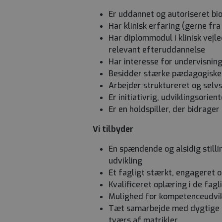
Er uddannet og autoriseret bi
Har klinisk erfaring (gerne fra
Har diplommodul i klinisk vejl
relevant efteruddannelse
Har interesse for undervisnin
Besidder stærke pædagogiske
Arbejder struktureret og sel
Er initiativrig, udviklingsorie
Er en holdspiller, der bidrager
Vi tilbyder
En spændende og alsidig still
udvikling
Et fagligt stærkt, engageret o
Kvalificeret oplæring i de fag
Mulighed for kompetenceudvik
Tæt samarbejde med dygtige k
tværs af matrikler