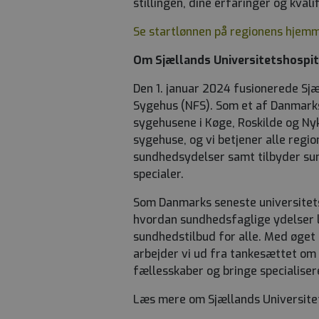
stillingen, dine erfaringer og kvalif
Se startlønnen på regionens hjem
Om Sjællands Universitetshospit
Den 1. januar 2024 fusionerede Sj
Sygehus (NFS). Som et af Danmarks
sygehusene i Køge, Roskilde og Nykø
sygehuse, og vi betjener alle regi
sundhedsydelser samt tilbyder sun
specialer.
Som Danmarks seneste universitetsh
hvordan sundhedsfaglige ydelser le
sundhedstilbud for alle. Med øget
arbejder vi ud fra tankesættet om
fællesskaber og bringe specialise
Læs mere om Sjællands Universitet