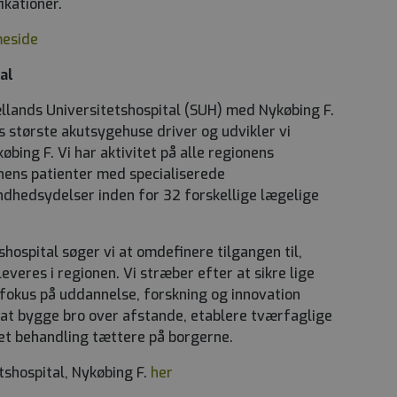
ikationer.
meside
al
ællands Universitetshospital (SUH) med Nykøbing F.
 største akutsygehuse driver og udvikler vi
bing F. Vi har aktivitet på alle regionens
onens patienter med specialiserede
dhedsydelser inden for 32 forskellige lægelige
ospital søger vi at omdefinere tilgangen til,
veres i regionen. Vi stræber efter at sikre lige
 fokus på uddannelse, forskning og innovation
 at bygge bro over afstande, etablere tværfaglige
ret behandling tættere på borgerne.
shospital, Nykøbing F.
her