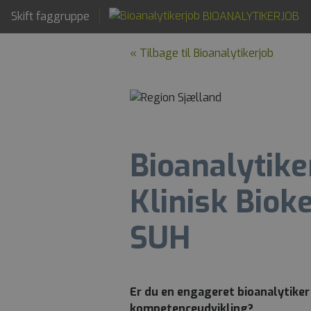
Skift faggruppe
BIOANALYTIKERJOB
« Tilbage til Bioanalytikerjob
Bioanalytike
Klinisk Biok
SUH
Er du en engageret bioanalytiker
kompetenceudvikling?