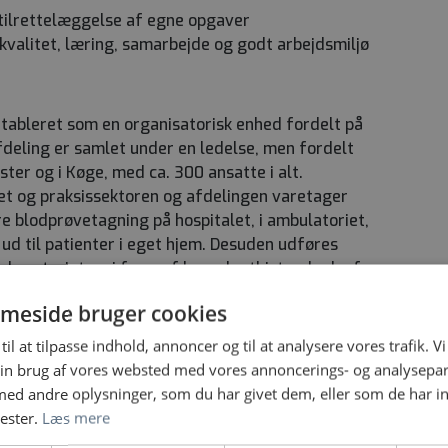
å tilrettelæggelse af egne opgaver
kvalitet, læring, samarbejde og godt arbejdsmiljø
etableret som en organisatorisk enhed fordelt på
afdeling er samlet under en ledelse, men fordelt
ster og i Køge, med ca. 300 ansatte i alt.
let og praksissektoren og afdelingen varetager
blodprøvetagning på hospitalet, i ambulatoriet,
 ud til patienter i eget hjem. Desuden udføres
 laboratoriet og i form af konsulentbistand udenfor
 fremhæves: Hæmatologi, Biokemi, Koagulation og
meside bruger cookies
.a. Flowcytometri, Allergianalyser,
lyser og Calprotectin og der foregår stor
til at tilpasse indhold, annoncer og til at analysere vores trafik. V
rskning og udvikling på afdelingen. Samlet leverer
in brug af vores websted med vores annoncerings- og analysepa
analysesvar.
d andre oplysninger, som du har givet dem, eller som de har in
nester.
Læs mere
gning i Køge, og fra 2028 vil der være