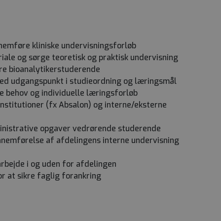
emføre kliniske undervisningsforløb
ale og sørge teoretisk og praktisk undervisning
re bioanalytikerstuderende
med udgangspunkt i studieordning og læringsmål
 behov og individuelle læringsforløb
titutioner (fx Absalon) og interne/eksterne
inistrative opgaver vedrørende studerende
nnemførelse af afdelingens interne undervisning
bejde i og uden for afdelingen
r at sikre faglig forankring