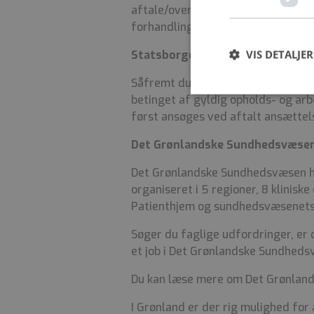
aftale/overenskomst mellem Grøn
forhandlingsberettigede organisat
VIS DETALJER
Statsborgerskab
Såfremt du ikke er nordisk statsb
betinget af gyldig opholds- og arb
først ansøges ved aftalt ansættel
Det Grønlandske Sundhedsvæsen 
Det Grønlandske Sundhedsvæsen h
organiseret i 5 regioner, 8 klinis
Patienthjem og sundhedsvæsenets
Søger du faglige udfordringer, er d
et job i Det Grønlandske Sundheds
Du kan læse mere om Det Grønla
I Grønland er der rig mulighed for 