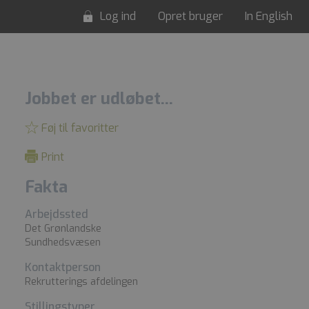
Log ind
Opret bruger
In English
Jobbet er udløbet...
Føj til favoritter
Print
Fakta
Arbejdssted
Det Grønlandske
Sundhedsvæsen
Kontaktperson
Rekrutterings afdelingen
Stillingstyper