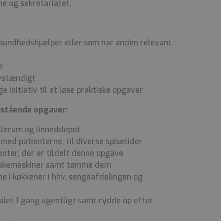
 og sekretariatet.
 sundhedshjælper eller som har anden relevant
t
lvstændigt
 initiativ til at løse praktiske opgaver
enstående opgaver:
yllerum og linneddepot
ed patienterne, til diverse spisetider
ter, der er tildelt denne opgave
vaskemaskiner samt tømme dem
ne i køkkener i hhv. sengeafdelingen og
alet 1 gang ugentligt samt rydde op efter