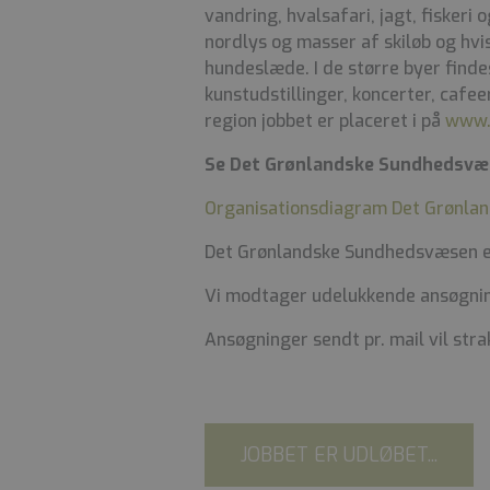
vandring, hvalsafari, jagt, fiskeri 
nordlys og masser af skiløb og hvis
hundeslæde. I de større byer finde
kunstudstillinger, koncerter, cafe
region jobbet er placeret i på
www.
Se Det Grønlandske Sundhedsvæ
Organisationsdiagram Det Grønl
Det Grønlandske Sundhedsvæsen er
Vi modtager udelukkende ansøgning
Ansøgninger sendt pr. mail vil strak
JOBBET ER UDLØBET...