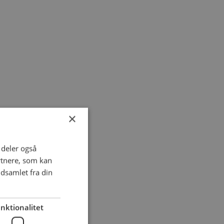
×
i deler også
rtnere, som kan
dsamlet fra din
nktionalitet