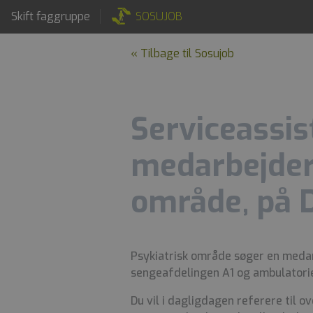
Skift faggruppe
SOSUJOB
« Tilbage til Sosujob
Serviceassis
medarbejder 
område, på 
Psykiatrisk område søger en medarb
sengeafdelingen A1 og ambulatoriet
Du vil i dagligdagen referere til 