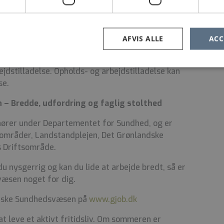
lands Selvstyre og pågældende
ion.
AFVIS ALLE
ACC
orger, gøres der opmærksom på, at ansættelsen er
ejdstilladelse. Opholds- og arbejdstilladelse kan
se.
– Bredde, udfordring og faglig stolthed
ører under Departementet for Sundhed, og er
ke områder, Landstandplejen, Det Grønlandske
 Driftsområde.
u nysgerrig og kan du lide at arbejde bredt, så er
væsen noget for dig.
ndske Sundhedsvæsen på
www.gjob.dk
at leve et aktivt fritidsliv. Om sommeren er