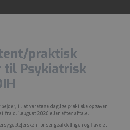
tent/praktisk
til Psykiatrisk
DIH
ejder, til at varetage daglige praktiske opgaver i
 fra d. 1.august 2026 eller efter aftale.
oversygeplejersken for sengeafdelingen og have et