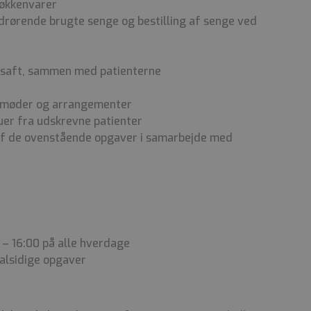
køkkenvarer
drørende brugte senge og bestilling af senge ved
g saft, sammen med patienterne
se møder og arrangementer
er fra udskrevne patienter
af de ovenstående opgaver i samarbejde med
 – 16:00 på alle hverdage
alsidige opgaver