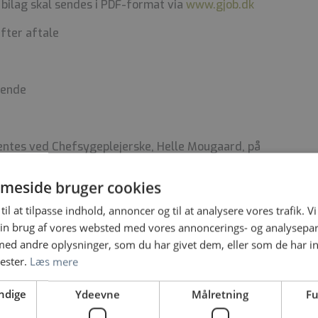
 bilag skal sendes i PDF-format via
www.gjob.dk
efter aftale
bende
hentes ved Chefsygeplejerske, Helle Mougaard, på
l: HEMF@PEQQIK.GL, og ved Ledende Overlæge,
EQQIK.GL eller telefon +299 344572
meside bruger cookies
til at tilpasse indhold, annoncer og til at analysere vores trafik. V
in brug af vores websted med vores annoncerings- og analysepa
d andre oplysninger, som du har givet dem, eller som de har in
nester.
Læs mere
 ret til til- og fratrædelsesrejse og
ndige
Ydeevne
Målretning
Fu
på tiltrædelsestidspunktet gældende