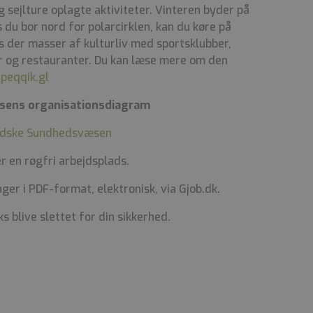
og sejlture oplagte aktiviteter. Vinteren byder på
 du bor nord for polarcirklen, kan du køre på
s der masser af kulturliv med sportsklubber,
er og restauranter. Du kan læse mere om den
peqqik.gl
sens organisationsdiagram
andske Sundhedsvæsen
 en røgfri arbejdsplads.
er i PDF-format, elektronisk, via Gjob.dk.
s blive slettet for din sikkerhed.