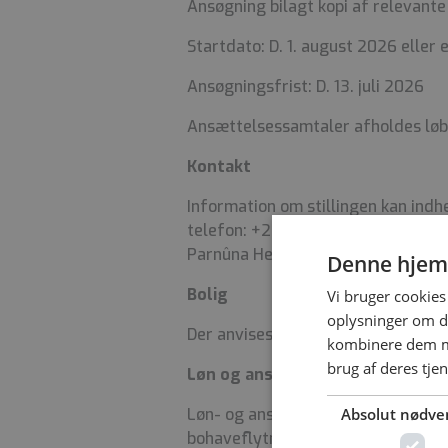
Ansøgning bilagt kopi af relevante
Startdato: D. 1. august 2026 eller 
Ansøgningsfrist: D. 13. juli 2026
Ansættelsessamtaler afholdes lø
Kontakt
Information om stillingen kan ind
telefon: +299 344675 eller emai
Parnûna Heilmann, email: PAHO@P
Denne hjem
Bolig
Vi bruger cookies 
oplysninger om d
Der anvises
IKKE
bolig.
kombinere dem me
brug af deres tje
Løn og ansættelse
Løn- og ansættelsesvilkår, herunder
Absolut nødve
bohaveflytning, i henhold til den 