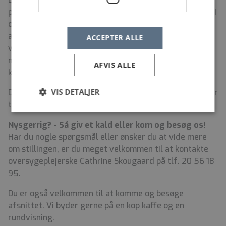
planlagt med blandende vagter, både dag, aften nat - i
overensstemmelse med reglerne i den gældende
arbejdstidsaftale. Vagtplanen vil dog blive planlagt så
ACCEPTER ALLE
vidt muligt ud fra ønsker og præferencer du selv har,
men med hovedafsæt i, at driften selvfølgelig skal
AFVIS ALLE
køre rundt.
VIS DETALJER
Du skal forvente arbejdsweekend hver anden eller hver
tredje weekend.
Nysgerrig? - Så giv et kald eller kom og besøg os!
Har du nogle spørgsmål eller ønsker du at vide mere
om stillingen, er du meget velkommen til at kontakte
oversygeplejerske Cathrine Skougaard på tlf. 20 56 18
95.
Du er også velkommen til at komme og besøge
afsnittet. Vi byder gerne på en kop kaffe og en
rundvisning.