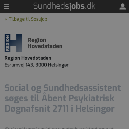
« Tilbage til Sosujob
Region Hovedstaden
Esrumvej 143, 3000 Helsingør
Social og Sundhedsassistent
søges til Åbent Psykiatrisk
Døgnafsnit 2711 i Helsingør
Er du uddannet social og sundhedsassistent med et