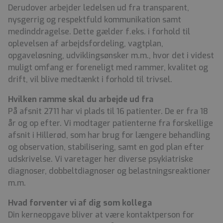
Derudover arbejder ledelsen ud fra transparent,
nysgerrig og respektfuld kommunikation samt
medinddragelse. Dette gælder f.eks. i forhold til
oplevelsen af arbejdsfordeling, vagtplan,
opgaveløsning, udviklingsønsker m.m., hvor det i videst
muligt omfang er foreneligt med rammer, kvalitet og
drift, vil blive medtænkt i forhold til trivsel.
Hvilken ramme skal du arbejde ud fra
På afsnit 2711 har vi plads til 16 patienter. De er fra 18
år og op efter. Vi modtager patienterne fra forskellige
afsnit i Hillerød, som har brug for længere behandling
og observation, stabilisering, samt en god plan efter
udskrivelse. Vi varetager her diverse psykiatriske
diagnoser, dobbeltdiagnoser og belastningsreaktioner
m.m.
Hvad forventer vi af dig som kollega
Din kerneopgave bliver at være kontaktperson for