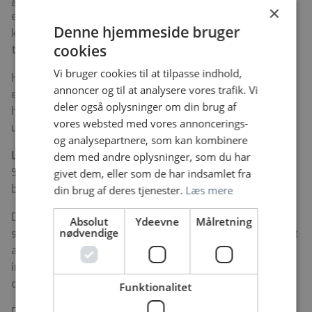
×
elementer. Derudover vil der være obligatoriske
Denne hjemmeside bruger
konflikthåndteringskurser m.m., som vil klæde dig på
cookies
til at deeskalere og håndtere patientsituationer.
Vi bruger cookies til at tilpasse indhold,
Herudover tilbyder Psykiatrien en lang række
annoncer og til at analysere vores trafik. Vi
efteruddannelser og kurser, som man kan arbejde sig
deler også oplysninger om din brug af
hen imod løbende, med rig mulighed for dynamisk at
vores websted med vores annoncerings-
udvikle sig fagligt.
og analysepartnere, som kan kombinere
Løn og ansættelsesvilkår
dem med andre oplysninger, som du har
Stillingen en fuldtidsstilling og er til
givet dem, eller som de har indsamlet fra
besættelse snarest muligt.
din brug af deres tjenester.
Læs mere
Du ansættes i henhold til overenskomst for social- og
Absolut
Ydeevne
Målretning
nødvendige
sundhedspersonale. Du er under ansættelsen omfattet
af den til enhver tid gældende arbejdstidsaftale
indgået mellem Regionernes Lønnings- og Takstnævn
og FOA.
Funktionalitet
Døgnafsnittet er døgndækket, og du vil derfor blive