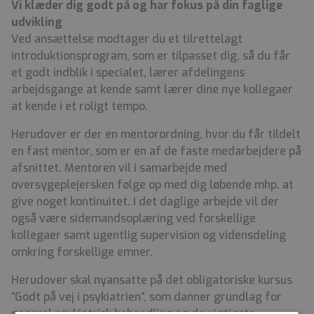
Vi klæder dig godt på og har fokus på din faglige
udvikling
Ved ansættelse modtager du et tilrettelagt
introduktionsprogram, som er tilpasset dig, så du får
et godt indblik i specialet, lærer afdelingens
arbejdsgange at kende samt lærer dine nye kollegaer
at kende i et roligt tempo.
Herudover er der en mentorordning, hvor du får tildelt
en fast mentor, som er en af de faste medarbejdere på
afsnittet. Mentoren vil i samarbejde med
oversygeplejersken følge op med dig løbende mhp. at
give noget kontinuitet. I det daglige arbejde vil der
også være sidemandsoplæring ved forskellige
kollegaer samt ugentlig supervision og vidensdeling
omkring forskellige emner.
Herudover skal nyansatte på det obligatoriske kursus
”Godt på vej i psykiatrien”, som danner grundlag for
generel psykiatrisk behandling og de vigtigste