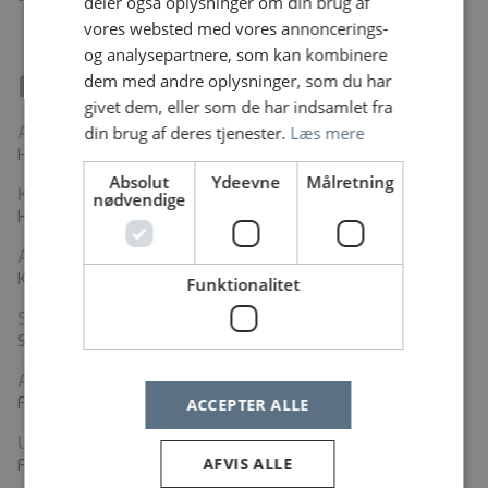
deler også oplysninger om din brug af
vores websted med vores annoncerings-
og analysepartnere, som kan kombinere
Fakta
dem med andre oplysninger, som du har
givet dem, eller som de har indsamlet fra
Arbejdssted
din brug af deres tjenester.
Læs mere
Hvidovre Hospital
Absolut
Ydeevne
Målretning
Kontaktperson
nødvendige
Helle Susanne Hansen
Adresse
Kettegård Alle 30, 2650 Hvidovre
Funktionalitet
Stillingstyper
Social- og sundhedsassistent
Ansættelsesform
Fast ansættelse
ACCEPTER ALLE
Ugentlig arbejdstid
AFVIS ALLE
Fuld tid