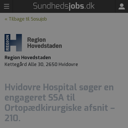
« Tilbage til Sosujob
Region Hovedstaden
Kettegård Alle 30, 2650 Hvidovre
Hvidovre Hospital søger en
engageret SSA til
Ortopædkirurgiske afsnit –
210.