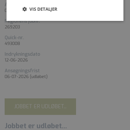
Ansættelsens start
VIS DETALJER
01-09-2026
Regionens jobnr.
269203
Quick-nr.
493008
Indrykningsdato
12-06-2026
Ansøgningsfrist
06-07-2026
(udløbet)
JOBBET ER UDLØBET...
Jobbet er udløbet...