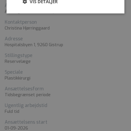
VIS DETALJER
Arbejdssted
Aalborg Universitetshospital
Kontaktperson
Christina Hjørringgaard
Adresse
Hospitalsbyen 1, 9260 Gistrup
Stillingstype
Reservelæge
Speciale
Plastikkirurgi
Ansættelsesform
Tidsbegrænset periode
Ugentlig arbejdstid
Fuld tid
Ansættelsens start
01-09-2026