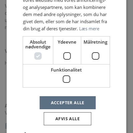
vores websted med vores annoncerings-
Vi er en afdeling med højt fagligt niveau, godt humør
og analysepartnere, som kan kombinere
og stærkt sammenhold. Hierarkiet er fladt, tonen
dem med andre oplysninger, som du har
uformel, og vi hjælper hinanden med at komme godt i
givet dem, eller som de har indsamlet fra
mål med dagens opgaver.
din brug af deres tjenester.
Læs mere
Absolut
Ydeevne
Målretning
nødvendige
Vil du være en del af holdet?
Har du spørgsmål, er du velkommen til at kontakte:
Funktionalitet
Cheflæge Lene Birk-Sørensen
Uddannelsesansvarlig overlæge Gete Toft
ACCEPTER ALLE
Ansøgningsfrist:
26.06.26
Vi forventer at afvikle samtaler i uge 27.
AFVIS ALLE
Fakta