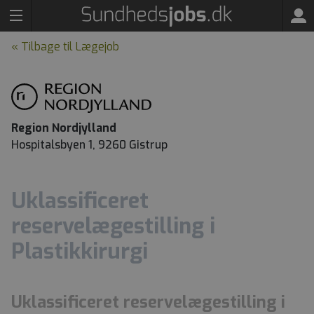
« Tilbage til Lægejob
Region Nordjylland
Hospitalsbyen 1, 9260 Gistrup
Uklassificeret
reservelægestilling i
Plastikkirurgi
Uklassificeret reservelægestilling i